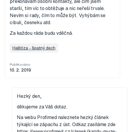
překonávám osobní kontakty, ale čím jsem
starší, tím víc to obtěžuje a nic neřeší trvale.
Nevím si rady, čím to může být. Vyhýbám se
cibuli, česneku atd.
Za každou ráda budu vděčná.
Halitóza - špatný dech
Publikováno
10. 2. 2019
Hezký den,
děkujeme za Váš dotaz.
Na webu Profimed naleznete hezký článek
týkající se zápachu z úst. Odkaz zasíláme zde
https://www.profimed.cz/clanek/kazdy-muze-