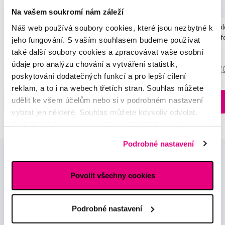
Akce
Novinka
Na vašem soukromí nám záleží
Náš web používá soubory cookies, které jsou nezbytné k
SMILLE Sonic Brush - Prémiový sonický
Pop Instant Teeth Col
kartáček s kónickými vlákny SANGI, bílý
pro okamžitý bělicí ef
jeho fungování. S vaším souhlasem budeme používat
3 699 Kč
259 Kč
také další soubory cookies a zpracovávat vaše osobní
údaje pro analýzu chování a vytváření statistik,
5,0
/5
(27x)
0,0
/5
(
poskytování dodatečných funkcí a pro lepší cílení
reklam, a to i na webech třetích stran. Souhlas můžete
Skladem > 5 ks
udělit ke všem účelům nebo si v podrobném nastavení
Do košíku
Do košíku
Ihned na
vybrat jen některé. Souhlas můžete kdykoliv odvolat.
13 prodejnách
Podrobné informace o cookies, včetně informací o
předávání údajů o vašem chování na webu sociálním a
Podrobné nastavení
reklamním sítím naleznete
zde
.
Povolit všechny cookies
Podrobné nastavení
Novinky a nabídky