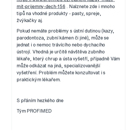
mit-prijemny-dech-156
. Nalznete zde i mnoho
tipů na vhodné produkty - pasty, spreje,
žvýkačky aj.
Pokud nemáte problémy s ústní dutinou (kazy,
parodontoza, zubní kámen či jiné), může se
jednat i o nemoc trávícího nebo dychacího
ústrojí. Vhodná je určitě návštěva zubního
lékaře, který chrup a ústa vyšetří, případně Vám
může odkázat na jiná, specializovanější
vyšetření. Problém můžete konzultovat i s
praktickým lékařem.
S přáním hezkého dne
Tým PROFIMED