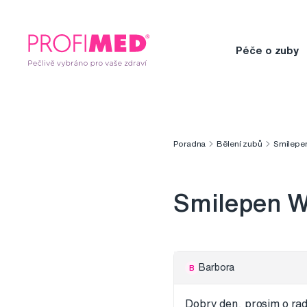
Péče o zuby
Poradna
Bělení zubů
Smilepen
Smilepen Wh
Barbora
B
Dobry den, prosim o rad