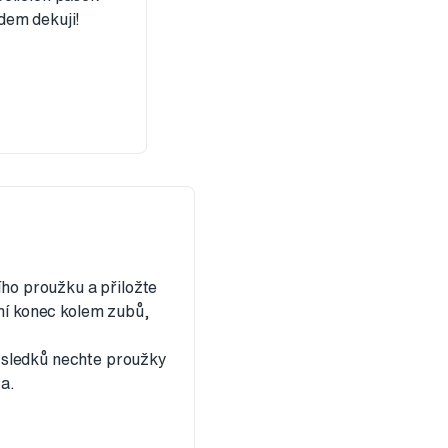
dem dekuji!
ího proužku a přiložte
dní konec kolem zubů,
ýsledků nechte proužky
a.