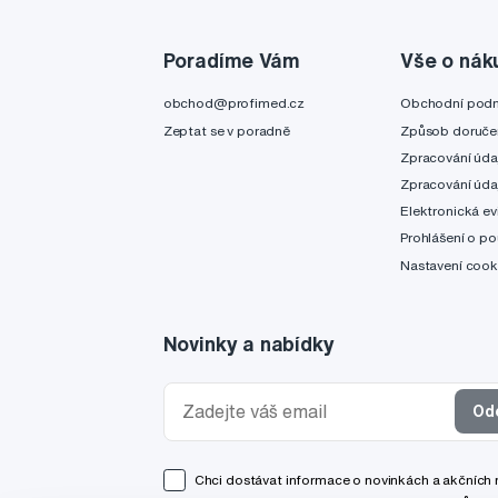
Poradíme Vám
Vše o nák
obchod@profimed.cz
Obchodní pod
Zeptat se v poradně
Způsob doruče
Zpracování úda
Zpracování úda
Elektronická ev
Prohlášení o po
Nastavení cook
Novinky a nabídky
Od
Chci dostávat informace o novinkách a akčních