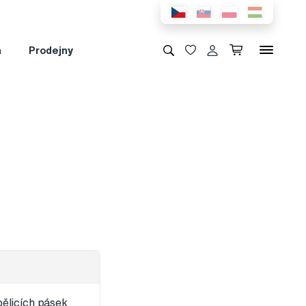
a
Prodejny
bělicích pásek