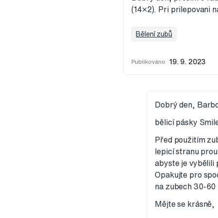
(14×2). Pri prilepovani
Bělení zubů
Publikováno
19. 9. 2023
Dobrý den, Barb
bělicí pásky Smil
Před použitím zub
lepicí stranu pro
abyste je vybělil
Opakujte pro spo
na zubech 30-60 m
Mějte se krásně,