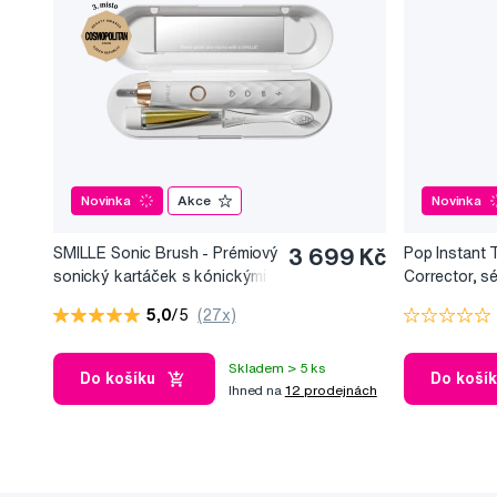
Novinka
Akce
Novinka
SMILLE Sonic Brush - Prémiový
3 699 Kč
Pop Instant 
sonický kartáček s kónickými
Corrector, s
vlákny SANGI, bílý
bělicí efekt, 
5,0
/5
(27x)
Skladem > 5 ks
Do košíku
Do koší
Ihned na
12 prodejnách