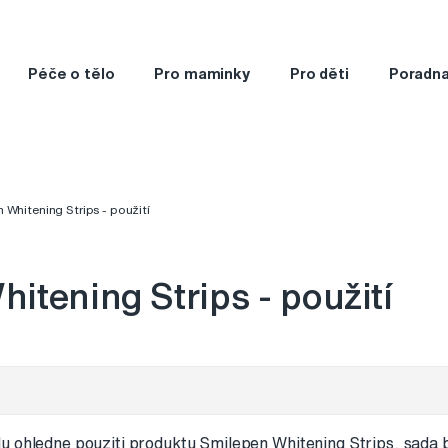
Péče o tělo
Pro maminky
Pro děti
Poradn
 Whitening Strips - použití
itening Strips - použití
u ohledne pouziti produktu Smilepen Whitening Strips, sada 