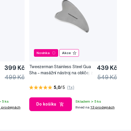
Novinka
Akce
399 Kč
Tweezerman Stainless Steel Gua
439 Kč
Sha –⁠⁠⁠⁠⁠⁠ masážní nástroj na obličej z
499 Kč
549 Kč
nerezové oceli
5,0
/5
(1x)
 5 ks
Skladem > 5 ks
Do košíku
 prodejnách
Ihned na
13 prodejnách