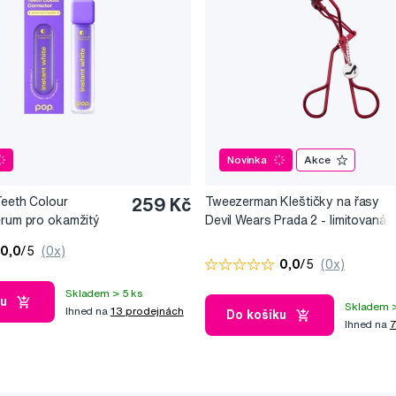
Novinka
Akce
Teeth Colour
259 Kč
Tweezerman Kleštičky na řasy
érum pro okamžitý
Devil Wears Prada 2 - limitovaná
10 ml
edice
0,0
/5
(0x)
0,0
/5
(0x)
Skladem > 5 ks
ku
Skladem >
Ihned na
13 prodejnách
Do košíku
Ihned na
7