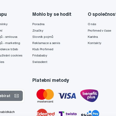
upu
Mohlo by se hodit
O společnos
mínky
Poradna
O nás
ní
Značky
Profimed v čase
jů - smlouva
Slovník pojmů
Kariéra
jů - marketing
Reklamace a servis
Kontakty
idence tržeb
Klub Profimed
užívání cookies
Fridababy
ies
Swissdent
Platební metody
ebírat
 nabídkách