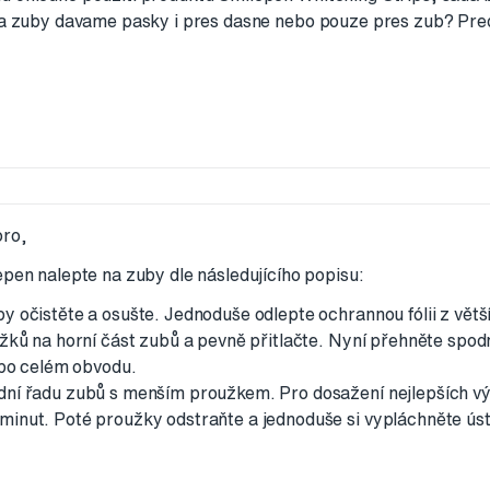
 na zuby davame pasky i pres dasne nebo pouze pres zub? Pre
oro,
epen nalepte na zuby dle následujícího popisu:
y očistěte a osušte. Jednoduše odlepte ochrannou fólii z větš
užků na horní část zubů a pevně přitlačte. Nyní přehněte spo
i po celém obvodu.
dní řadu zubů s menším proužkem. Pro dosažení nejlepších v
inut. Poté proužky odstraňte a jednoduše si vypláchněte úst