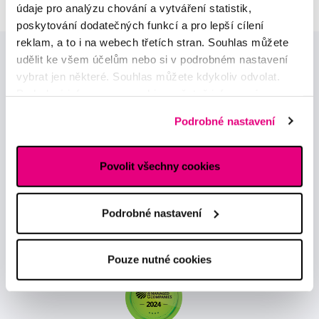
údaje pro analýzu chování a vytváření statistik,
poskytování dodatečných funkcí a pro lepší cílení
reklam, a to i na webech třetích stran. Souhlas můžete
udělit ke všem účelům nebo si v podrobném nastavení
vybrat jen některé. Souhlas můžete kdykoliv odvolat.
Podrobné informace o cookies, včetně informací o
předávání údajů o vašem chování na webu sociálním a
Podrobné nastavení
reklamním sítím naleznete
zde
.
Novinky a nabídky
Povolit všechny cookies
Odebírat
Podrobné nastavení
Chci dostávat informace o novinkách a akčních nabídkách
a souhlasím se
zpracováním osobních údajů
pro tyto účely.
Pouze nutné cookies