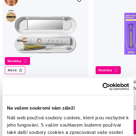
Novinka
Akce
Novinka
SMILLE Sonic Brush - Prémiový sonický
Pop Instant Teeth Col
kartáček s kónickými vlákny SANGI, bílý
pro okamžitý bělicí ef
3 699 Kč
259 Kč
Na vašem soukromí nám záleží
5,0
/5
(27x)
0,0
/5
(
Náš web používá soubory cookies, které jsou nezbytné k
Skladem > 5 ks
jeho fungování. S vaším souhlasem budeme používat
Do košíku
Do košíku
Ihned na
také další soubory cookies a zpracovávat vaše osobní
13 prodejnách