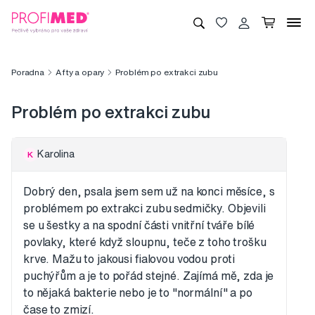
Poradna
Afty a opary
Problém po extrakci zubu
Problém po extrakci zubu
Karolina
K
Dobrý den, psala jsem sem už na konci měsíce, s
problémem po extrakci zubu sedmičky. Objevili
se u šestky a na spodní části vnitřní tváře bílé
povlaky, které když sloupnu, teče z toho trošku
krve. Mažu to jakousi fialovou vodou proti
puchýřům a je to pořád stejné. Zajímá mě, zda je
to nějaká bakterie nebo je to "normální" a po
čase to zmizí.