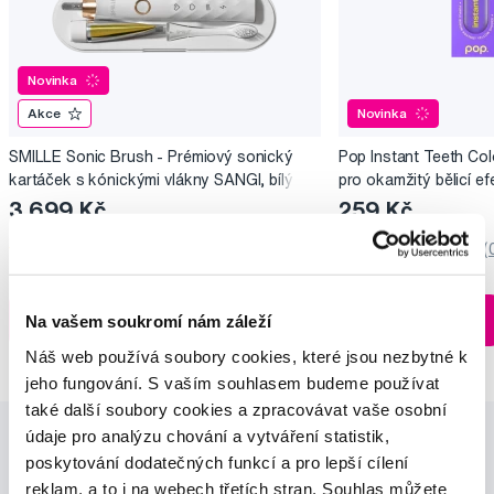
Novinka
Akce
Novinka
SMILLE Sonic Brush - Prémiový sonický
Pop Instant Teeth Col
kartáček s kónickými vlákny SANGI, bílý
pro okamžitý bělicí ef
3 699 Kč
259 Kč
5,0
/5
(27x)
0,0
/5
(
Skladem > 5 ks
Do košíku
Do košíku
Na vašem soukromí nám záleží
Ihned na
13 prodejnách
Náš web používá soubory cookies, které jsou nezbytné k
jeho fungování. S vaším souhlasem budeme používat
také další soubory cookies a zpracovávat vaše osobní
údaje pro analýzu chování a vytváření statistik,
poskytování dodatečných funkcí a pro lepší cílení
reklam, a to i na webech třetích stran. Souhlas můžete