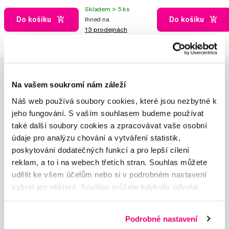
Skladem > 5 ks
Do košíku
Do košíku
Ihned na
13 prodejnách
Na vašem soukromí nám záleží
Náš web používá soubory cookies, které jsou nezbytné k
jeho fungování. S vaším souhlasem budeme používat
také další soubory cookies a zpracovávat vaše osobní
Novinky a nabídky
údaje pro analýzu chování a vytváření statistik,
poskytování dodatečných funkcí a pro lepší cílení
reklam, a to i na webech třetích stran. Souhlas můžete
Odebírat
udělit ke všem účelům nebo si v podrobném nastavení
vybrat jen některé. Souhlas můžete kdykoliv odvolat.
Podrobné informace o cookies, včetně informací o
Chci dostávat informace o novinkách a akčních nabídkách
a souhlasím se
zpracováním osobních údajů
pro tyto účely.
předávání údajů o vašem chování na webu sociálním a
Podrobné nastavení
reklamním sítím naleznete
zde
.