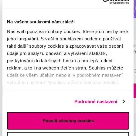
Na vašem soukromí nám záleží
Novinka
Náš web používá soubory cookies, které jsou nezbytné k
Akce
Novinka
jeho fungování. S vaším souhlasem budeme používat
také další soubory cookies a zpracovávat vaše osobní
SMILLE Sonic Brush - Prémiový sonický
Pop Instant Teeth Col
kartáček s kónickými vlákny SANGI, bílý
pro okamžitý bělicí ef
údaje pro analýzu chování a vytváření statistik,
3 699 Kč
259 Kč
poskytování dodatečných funkcí a pro lepší cílení
reklam, a to i na webech třetích stran. Souhlas můžete
5,0
/5
(27x)
0,0
/5
(
udělit ke všem účelům nebo si v podrobném nastavení
vybrat jen některé. Souhlas můžete kdykoliv odvolat.
Skladem > 5 ks
Podrobné informace o cookies, včetně informací o
Do košíku
Do košíku
Ihned na
předávání údajů o vašem chování na webu sociálním a
13 prodejnách
Podrobné nastavení
reklamním sítím naleznete
zde
.
Povolit všechny cookies