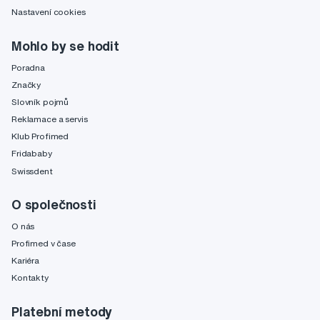
Nastavení cookies
Mohlo by se hodit
Poradna
Značky
Slovník pojmů
Reklamace a servis
Klub Profimed
Fridababy
Swissdent
O společnosti
O nás
Profimed v čase
Kariéra
Kontakty
Platební metody