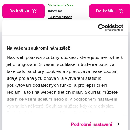
Skladem > 5 ks
Do košíku
Do košíku
Ihned na
13 prodejnách
Na vašem soukromí nám záleží
Náš web používá soubory cookies, které jsou nezbytné k
jeho fungování. S vaším souhlasem budeme používat
také další soubory cookies a zpracovávat vaše osobní
Novinky a nabídky
údaje pro analýzu chování a vytváření statistik,
poskytování dodatečných funkcí a pro lepší cílení
reklam, a to i na webech třetích stran. Souhlas můžete
Odebírat
udělit ke všem účelům nebo si v podrobném nastavení
vybrat jen některé. Souhlas můžete kdykoliv odvolat.
Podrobné informace o cookies, včetně informací o
Chci dostávat informace o novinkách a akčních nabídkách
a souhlasím se
zpracováním osobních údajů
pro tyto účely.
předávání údajů o vašem chování na webu sociálním a
Podrobné nastavení
reklamním sítím naleznete
zde
.