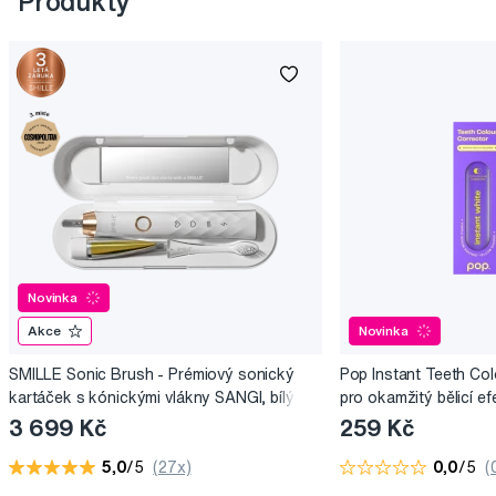
Produkty
Novinka
Akce
Novinka
SMILLE Sonic Brush - Prémiový sonický
Pop Instant Teeth Col
kartáček s kónickými vlákny SANGI, bílý
pro okamžitý bělicí ef
3 699 Kč
259 Kč
5,0
/5
(27x)
0,0
/5
(