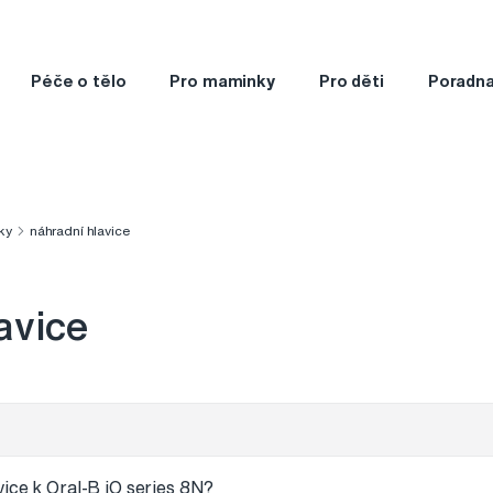
Péče o tělo
Pro maminky
Pro děti
Poradn
ky
náhradní hlavice
avice
vice k Oral-B iO series 8N?