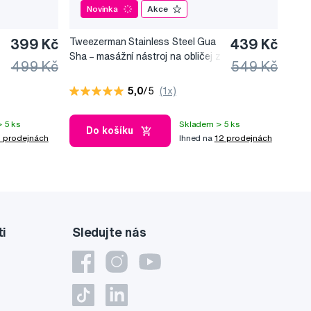
Novinka
Akce
399 Kč
Tweezerman Stainless Steel Gua
439 Kč
Sha –⁠⁠⁠⁠⁠⁠ masážní nástroj na obličej z
499 Kč
549 Kč
nerezové oceli
5,0
/5
(1x)
 5 ks
Skladem > 5 ks
Do košíku
 prodejnách
Ihned na
12 prodejnách
ti
Sledujte nás