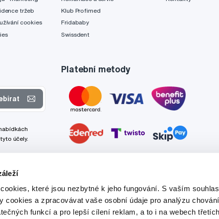
idence tržeb
Klub Profimed
užívání cookies
Fridababy
ies
Swissdent
Platební metody
ebírat
 nabídkách
tyto účely.
áleží
cookies, které jsou nezbytné k jeho fungování. S vaším souhl
ry cookies a zpracovávat vaše osobní údaje pro analýzu chování
tečných funkcí a pro lepší cílení reklam, a to i na webech třetíc