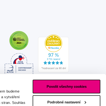
Povolit všechny cookies
asem budeme
 a vytváření
Podrobné nastavení
h stran. Souhlas