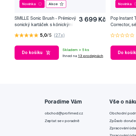
Novinka
Akce
Novinka
SMILLE Sonic Brush - Prémiový
3 699 Kč
Pop Instant 
sonický kartáček s kónickými
Corrector, s
vlákny SANGI, bílý
bělicí efekt, 
5,0
/5
(27x)
Skladem > 5 ks
Do košíku
Do koší
Ihned na
13 prodejnách
Poradíme Vám
Vše o nák
obchod@profimed.cz
Obchodní pod
Zeptat se v poradně
Způsob doruče
Zpracování úda
Zpracování úda