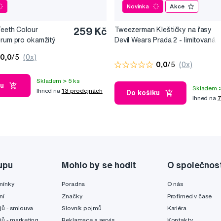
Novinka
Akce
Teeth Colour
259 Kč
Tweezerman Kleštičky na řasy
érum pro okamžitý
Devil Wears Prada 2 - limitovaná
10 ml
edice
0,0
/5
(0x)
0,0
/5
(0x)
Skladem > 5 ks
ku
Skladem >
Ihned na
13 prodejnách
Do košíku
Ihned na
7
upu
Mohlo by se hodit
O společnos
mínky
Poradna
O nás
ní
Značky
Profimed v čase
jů - smlouva
Slovník pojmů
Kariéra
jů - marketing
Reklamace a servis
Kontakty