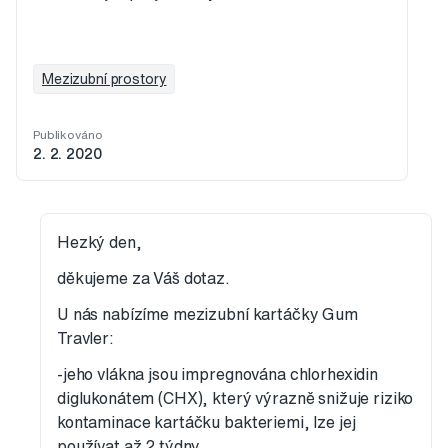
Mezizubní prostory
Publikováno
2. 2. 2020
Hezký den,
děkujeme za Váš dotaz.
U nás nabízíme mezizubní kartáčky Gum
Travler:
-jeho vlákna jsou impregnována chlorhexidin
diglukonátem (CHX), který výrazně snižuje riziko
kontaminace kartáčku bakteriemi, lze jej
používat až 2 týdny