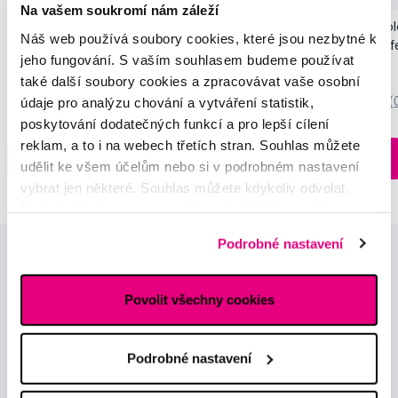
Na vašem soukromí nám záleží
SMILLE Sonic Brush - Prémiový sonický
Pop Instant Teeth Col
Náš web používá soubory cookies, které jsou nezbytné k
kartáček s kónickými vlákny SANGI, bílý
pro okamžitý bělicí ef
jeho fungování. S vaším souhlasem budeme používat
3 699 Kč
259 Kč
také další soubory cookies a zpracovávat vaše osobní
údaje pro analýzu chování a vytváření statistik,
5,0
/5
(27x)
0,0
/5
(
poskytování dodatečných funkcí a pro lepší cílení
Skladem > 5 ks
reklam, a to i na webech třetích stran. Souhlas můžete
Do košíku
Do košíku
Ihned na
udělit ke všem účelům nebo si v podrobném nastavení
13 prodejnách
vybrat jen některé. Souhlas můžete kdykoliv odvolat.
Podrobné informace o cookies, včetně informací o
předávání údajů o vašem chování na webu sociálním a
Podrobné nastavení
reklamním sítím naleznete
zde
.
Povolit všechny cookies
Podrobné nastavení
Novinky a nabídky