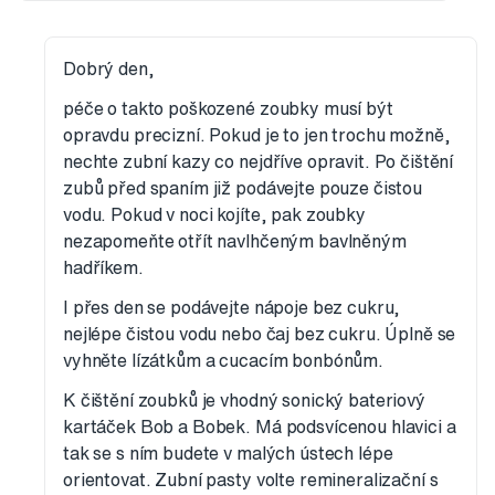
Dobrý den,
péče o takto poškozené zoubky musí být
opravdu precizní. Pokud je to jen trochu možně,
nechte zubní kazy co nejdříve opravit. Po čištění
zubů před spaním již podávejte pouze čistou
vodu. Pokud v noci kojíte, pak zoubky
nezapomeňte otřít navlhčeným bavlněným
hadříkem.
I přes den se podávejte nápoje bez cukru,
nejlépe čistou vodu nebo čaj bez cukru. Úplně se
vyhněte lízátkům a cucacím bonbónům.
K čištění zoubků je vhodný sonický bateriový
kartáček Bob a Bobek. Má podsvícenou hlavici a
tak se s ním budete v malých ústech lépe
orientovat. Zubní pasty volte remineralizační s