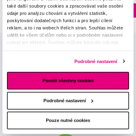
Skladem > 5 ks
také další soubory cookies a zpracovávat vaše osobní
Do košíku
Do košíku
Ihned na
údaje pro analýzu chování a vytváření statistik,
13 prodejnách
poskytování dodatečných funkcí a pro lepší cílení
reklam, a to i na webech třetích stran. Souhlas můžete
udělit ke všem účelům nebo si v podrobném nastavení
vybrat jen některé. Souhlas můžete kdykoliv odvolat.
Podrobné informace o cookies, včetně informací o
předávání údajů o vašem chování na webu sociálním a
Podrobné nastavení
reklamním sítím naleznete
zde
.
Novinky a nabídky
Povolit všechny cookies
Odebírat
Podrobné nastavení
Chci dostávat informace o novinkách a akčních nabídkách
Pouze nutné cookies
a souhlasím se
zpracováním osobních údajů
pro tyto účely.