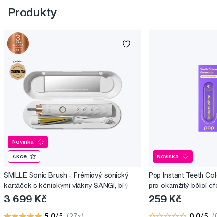
Produkty
Novinka
Akce
Novinka
SMILLE Sonic Brush - Prémiový sonický
Pop Instant Teeth Col
kartáček s kónickými vlákny SANGI, bílý
pro okamžitý bělicí ef
3 699 Kč
259 Kč
5,0
/5
(27x)
0,0
/5
(