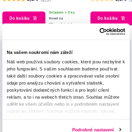
Skladem > 5 ks
Do košíku
Do košíku
Ihned na
13 prodejnách
Na vašem soukromí nám záleží
Náš web používá soubory cookies, které jsou nezbytné k
jeho fungování. S vaším souhlasem budeme používat
také další soubory cookies a zpracovávat vaše osobní
údaje pro analýzu chování a vytváření statistik,
Novinky a nabídky
poskytování dodatečných funkcí a pro lepší cílení
reklam, a to i na webech třetích stran. Souhlas můžete
Odebírat
udělit ke všem účelům nebo si v podrobném nastavení
vybrat jen některé. Souhlas můžete kdykoliv odvolat.
Podrobné informace o cookies, včetně informací o
Chci dostávat informace o novinkách a akčních nabídkách
předávání údajů o vašem chování na webu sociálním a
a souhlasím se
zpracováním osobních údajů
pro tyto účely.
Podrobné nastavení