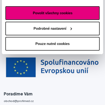
reklamním sítím naleznete
zde
.
Povolit všechny cookies
Podrobné nastavení
Pouze nutné cookies
Poradíme Vám
obchod@profimed.cz