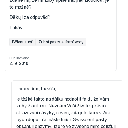
zdá se mi, že mi zuby spíše naopak žloutnou, je
to možné?
Děkuji za odpověď!
Lukáš
Bělení zubů
Zubní pasty a ústní vody
Publikováno
2. 9. 2016
Dobrý den, Lukáši,
je těžké takto na dálku hodnotit fakt, že Vám
zuby žloutnou. Neznám Vaši životosprávu a
stravovací návyky, nevím, zda jste kuřák. Asi
bych doporučil následující: Swissdent pasty
obsahují enzymy, které ve zvýšené míře očišťují