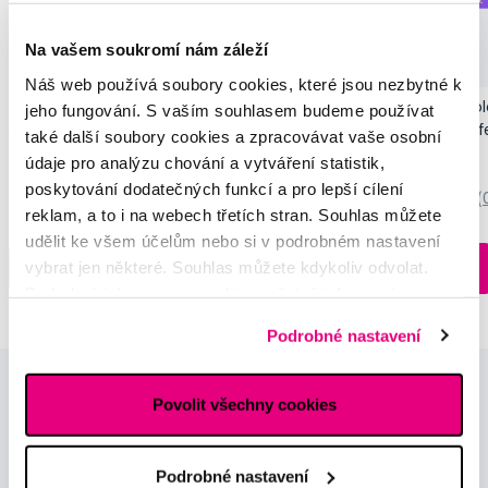
Novinka
Na vašem soukromí nám záleží
Akce
Novinka
Náš web používá soubory cookies, které jsou nezbytné k
SMILLE Sonic Brush - Prémiový sonický
Pop Instant Teeth Col
jeho fungování. S vaším souhlasem budeme používat
kartáček s kónickými vlákny SANGI, bílý
pro okamžitý bělicí ef
také další soubory cookies a zpracovávat vaše osobní
3 699 Kč
259 Kč
údaje pro analýzu chování a vytváření statistik,
poskytování dodatečných funkcí a pro lepší cílení
5,0
/5
(27x)
0,0
/5
(
reklam, a to i na webech třetích stran. Souhlas můžete
udělit ke všem účelům nebo si v podrobném nastavení
Skladem > 5 ks
vybrat jen některé. Souhlas můžete kdykoliv odvolat.
Do košíku
Do košíku
Ihned na
13 prodejnách
Podrobné informace o cookies, včetně informací o
předávání údajů o vašem chování na webu sociálním a
Podrobné nastavení
reklamním sítím naleznete
zde
.
Povolit všechny cookies
Podrobné nastavení