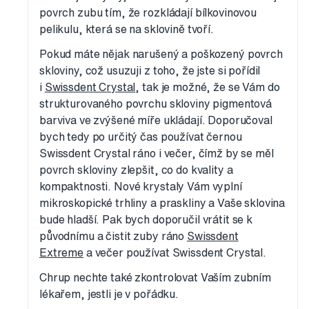
povrch zubu tím, že rozkládají bílkovinovou
pelikulu, která se na sklovině tvoří.
Pokud máte nějak narušený a poškozený povrch
skloviny, což usuzuji z toho, že jste si pořídil
i
Swissdent Crystal
, tak je možné, že se Vám do
strukturovaného povrchu skloviny pigmentová
barviva ve zvýšené míře ukládají. Doporučoval
bych tedy po určitý čas používat černou
Swissdent Crystal ráno i večer, čímž by se měl
povrch skloviny zlepšit, co do kvality a
kompaktnosti. Nové krystaly Vám vyplní
mikroskopické trhliny a praskliny a Vaše sklovina
bude hladší. Pak bych doporučil vrátit se k
původnímu a čistit zuby ráno
Swissdent
Extreme
a večer používat Swissdent Crystal.
Chrup nechte také zkontrolovat Vaším zubním
lékařem, jestli je v pořádku.