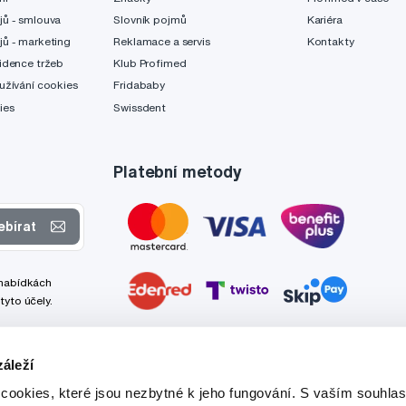
jů - smlouva
Slovník pojmů
Kariéra
jů - marketing
Reklamace a servis
Kontakty
idence tržeb
Klub Profimed
užívání cookies
Fridababy
ies
Swissdent
Platební metody
ebírat
 nabídkách
tyto účely.
áleží
cookies, které jsou nezbytné k jeho fungování. S vaším souhl