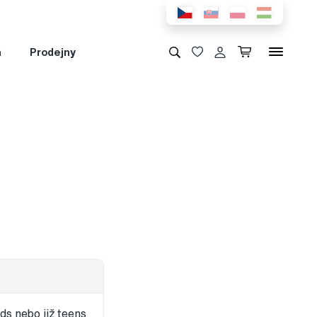
a
Prodejny
ě
ds nebo již teens