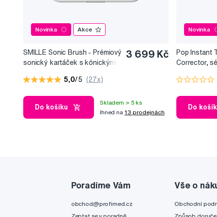
Novinka
Akce
Novinka
SMILLE Sonic Brush - Prémiový
3 699 Kč
Pop Instant 
sonický kartáček s kónickými
Corrector, s
vlákny SANGI, bílý
bělicí efekt, 
5,0
/5
(27x)
Skladem > 5 ks
Do košíku
Do koší
Ihned na
13 prodejnách
Poradíme Vám
Vše o nák
obchod@profimed.cz
Obchodní pod
Zeptat se v poradně
Způsob doruče