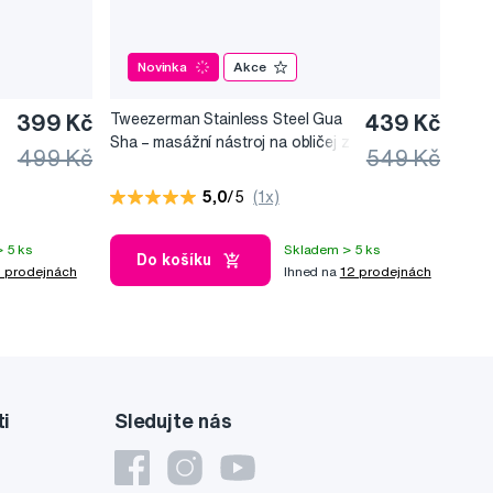
Novinka
Akce
399 Kč
Tweezerman Stainless Steel Gua
439 Kč
Sha –⁠⁠⁠⁠⁠⁠ masážní nástroj na obličej z
499 Kč
549 Kč
nerezové oceli
5,0
/5
(1x)
 5 ks
Skladem > 5 ks
Do košíku
 prodejnách
Ihned na
12 prodejnách
ti
Sledujte nás