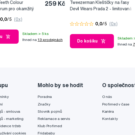
Teeth Colour
259 Kč
Tweezerman Kleštičky na řasy
érum pro okamžitý
Devil Wears Prada 2 - limitovaná
10 ml
edice
0,0
/5
(0x)
0,0
/5
(0x)
Skladem > 5 ks
ku
Skladem >
Ihned na
13 prodejnách
Do košíku
Ihned na
7
upu
Mohlo by se hodit
O společnos
mínky
Poradna
O nás
ní
Značky
Profimed v čase
jů - smlouva
Slovník pojmů
Kariéra
jů - marketing
Reklamace a servis
Kontakty
idence tržeb
Klub Profimed
užívání cookies
Fridababy