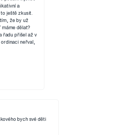
kativní a
to ještě zkusit.
tím, že by už
ď máme dělat?
a řadu přišel až v
 ordinaci neřval,
akového bych své děti