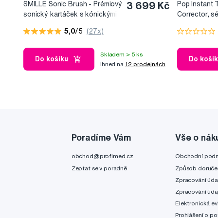
SMILLE Sonic Brush - Prémiový
3 699 Kč
Pop Instant 
sonický kartáček s kónickými
Corrector, s
vlákny SANGI, bílý
bělicí efekt, 
5,0
/5
(27x)
Skladem > 5 ks
Do košíku
Do koší
Ihned na
12 prodejnách
Poradíme Vám
Vše o nák
obchod@profimed.cz
Obchodní pod
Zeptat se v poradně
Způsob doruče
Zpracování úda
Zpracování úda
Elektronická ev
Prohlášení o po