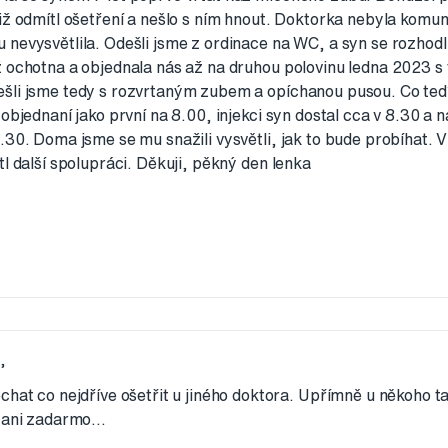
iž odmítl ošetření a nešlo s ním hnout. Doktorka nebyla komuni
nevysvětlila. Odešli jsme z ordinace na WC, a syn se rozhodl 
ž ochotna a objednala nás až na druhou polovinu ledna 2023 s 
ešli jsme tedy s rozvrtaným zubem a opíchanou pusou. Co te
objednaní jako první na 8.00, injekci syn dostal cca v 8.30 a n
.30. Doma jsme se mu snažili vysvětli, jak to bude probíhat. V
tl další spolupráci. Děkuji, pěkný den lenka
,
chat co nejdříve ošetřit u jiného doktora. Upřímně u někoho t
 ani zadarmo...