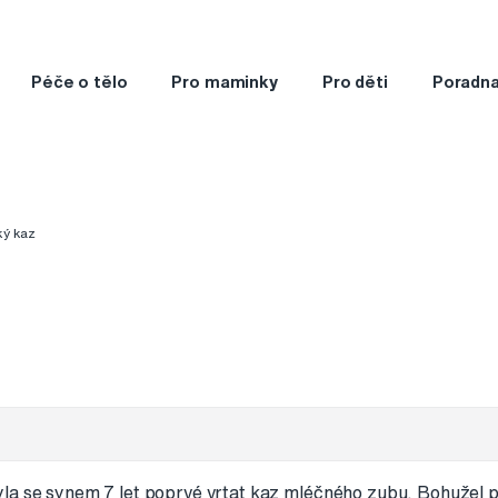
Péče o tělo
Pro maminky
Pro děti
Poradn
ký kaz
la se synem 7 let poprvé vrtat kaz mléčného zubu. Bohužel p