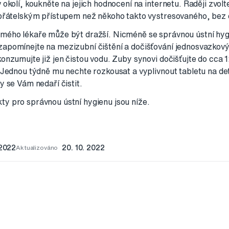
v okolí, koukněte na jejich hodnocení na internetu. Raději zvo
 přátelským přístupem než někoho takto vystresovaného, bez 
mého lékaře může být dražší. Nicméně se správnou ústní hyg
zapomínejte na mezizubní čištění a dočišťování jednosvazko
onzumujte již jen čistou vodu. Zuby synovi dočišťujte do cca 12
. Jednou týdně mu nechte rozkousat a vyplivnout tabletu na de
y se Vám nedaří čistit.
y pro správnou ústní hygienu jsou níže.
,
 2022
Aktualizováno
20. 10. 2022