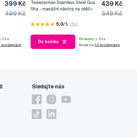
399 Kč
Tweezerman Stainless Steel Gua
439 Kč
Sha –⁠⁠⁠⁠⁠⁠ masážní nástroj na obličej z
499 Kč
549 Kč
nerezové oceli
5,0
/5
(1x)
 5 ks
Skladem > 5 ks
Do košíku
 prodejnách
Ihned na
13 prodejnách
ti
Sledujte nás