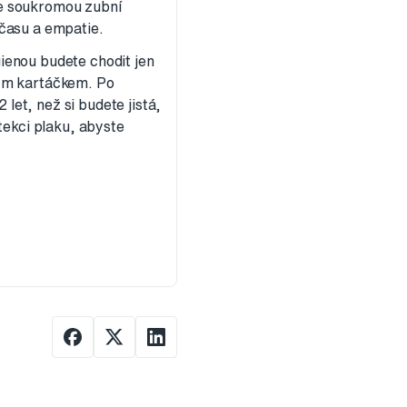
lte soukromou zubní
času a empatie.
ienou budete chodit jen
vým kartáčkem. Po
 let, než si budete jistá,
tekci plaku, abyste