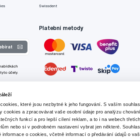
ies
Swissdent
Platební metody
ebírat
 nabídkách
tyto účely.
áleží
cookies, které jsou nezbytné k jeho fungování. S vaším souhl
ry cookies a zpracovávat vaše osobní údaje pro analýzu chování
tečných funkcí a pro lepší cílení reklam, a to i na webech třetíc
lům nebo si v podrobném nastavení vybrat jen některé. Souhla
é informace o cookies, včetně informací o předávání údajů o v