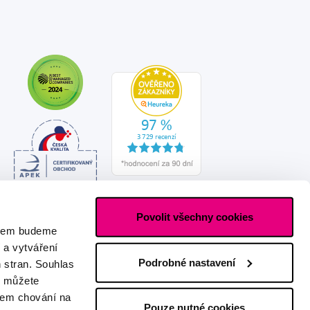
Povolit všechny cookies
asem budeme
 a vytváření
Podrobné nastavení
h stran. Souhlas
s můžete
ašem chování na
Pouze nutné cookies