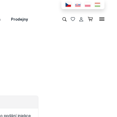
a
Prodejny
o podání injekce