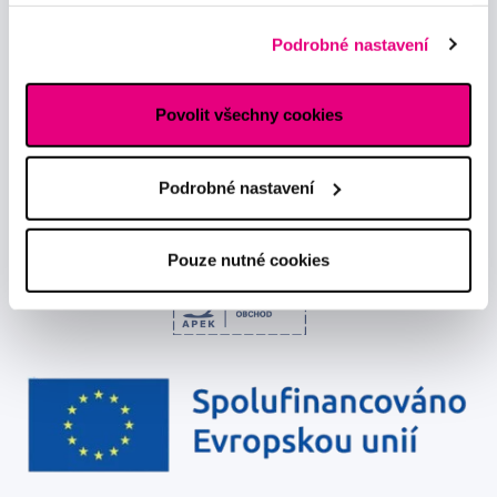
Podrobné informace o cookies, včetně informací o
předávání údajů o vašem chování na webu sociálním a
Podrobné nastavení
reklamním sítím naleznete
zde
.
Chci dostávat informace o novinkách a akčních nabídkách
a souhlasím se
zpracováním osobních údajů
pro tyto účely.
Povolit všechny cookies
Podrobné nastavení
Pouze nutné cookies