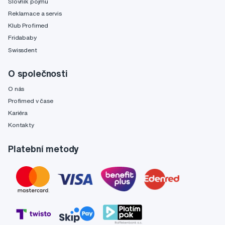
Slovník pojmů
Reklamace a servis
Klub Profimed
Fridababy
Swissdent
O společnosti
O nás
Profimed v čase
Kariéra
Kontakty
Platební metody