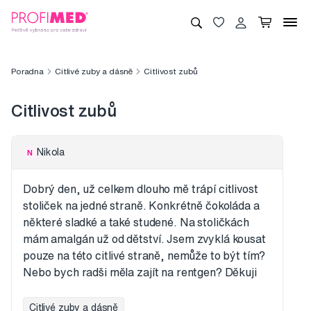
Poradna
Citlivé zuby a dásně
Citlivost zubů
Citlivost zubů
Nikola
N
Dobrý den, už celkem dlouho mě trápí citlivost
stoliček na jedné straně. Konkrétně čokoláda a
některé sladké a také studené. Na stoličkách
mám amalgán už od dětství. Jsem zvyklá kousat
pouze na této citlivé straně, nemůže to být tím?
Nebo bych radši měla zajít na rentgen? Děkuji
Citlivé zuby a dásně