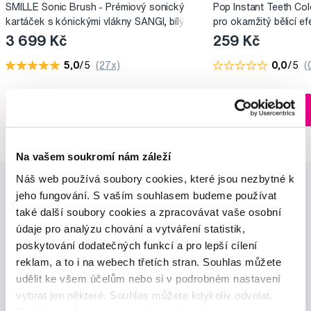
SMILLE Sonic Brush - Prémiový sonický
Pop Instant Teeth Col
kartáček s kónickými vlákny SANGI, bílý
pro okamžitý bělicí ef
3 699 Kč
259 Kč
5,0
/5
(27x)
0,0
/5
(
Skladem > 5 ks
Do košíku
Do košíku
Ihned na
13 prodejnách
Na vašem soukromí nám záleží
Náš web používá soubory cookies, které jsou nezbytné k
jeho fungování. S vaším souhlasem budeme používat
také další soubory cookies a zpracovávat vaše osobní
údaje pro analýzu chování a vytváření statistik,
poskytování dodatečných funkcí a pro lepší cílení
reklam, a to i na webech třetích stran. Souhlas můžete
Novinky a nabídky
udělit ke všem účelům nebo si v podrobném nastavení
vybrat jen některé. Souhlas můžete kdykoliv odvolat.
Odebírat