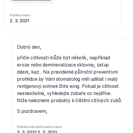
Publikováno
2. 3. 2021
Dobrý den,
příčin citlivosti může být několik, například
eroze nebo demineralizace skloviny, ústup
dásní, kaz.. Na pravidelné půlroční preventivní
prohlídce by Vám stomatolog měl udělat i malý
rentgenový snímek Bite wing. Pokud je citlivost
nesnesitelná, vyhledejte zubaře co nejdříve.
Níže naleznete produkty k čištění citlivých zubů.
S pozdravem,
Publikováno
Aktualizováno
2. 3. 2021
2. 3. 2021