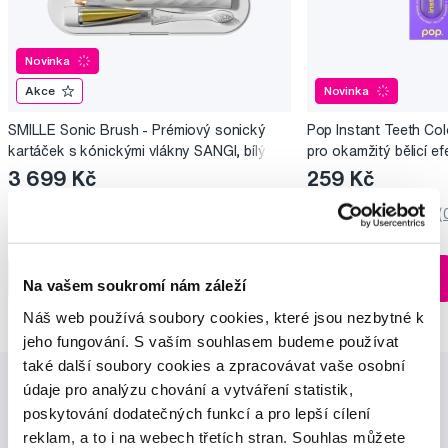
Novinka
Akce
Novinka
SMILLE Sonic Brush - Prémiový sonický
Pop Instant Teeth Col
kartáček s kónickými vlákny SANGI, bílý
pro okamžitý bělicí ef
3 699 Kč
259 Kč
5,0
/5
(27x)
0,0
/5
(
Skladem > 5 ks
Do košíku
Do košíku
Ihned na
Na vašem soukromí nám záleží
13 prodejnách
Náš web používá soubory cookies, které jsou nezbytné k
jeho fungování. S vaším souhlasem budeme používat
také další soubory cookies a zpracovávat vaše osobní
údaje pro analýzu chování a vytváření statistik,
poskytování dodatečných funkcí a pro lepší cílení
reklam, a to i na webech třetích stran. Souhlas můžete