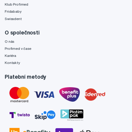
Klub Profimed
Fridababy
Swissdent
O společnosti
O nás
Profimed v čase
Kariéra
Kontakty
Platební metody