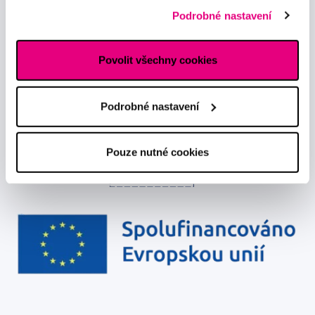
předávání údajů o vašem chování na webu sociálním a
Podrobné nastavení
Chci dostávat informace o novinkách a akčních nabídkách
reklamním sítím naleznete
zde
.
a souhlasím se
zpracováním osobních údajů
pro tyto účely.
Povolit všechny cookies
Podrobné nastavení
Pouze nutné cookies