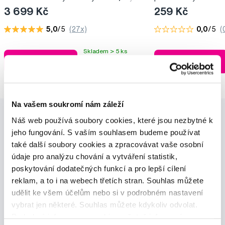
3 699 Kč
259 Kč
5,0
/5
(27x)
0,0
/5
(
Skladem > 5 ks
Do košíku
Do košíku
Ihned na
13 prodejnách
Na vašem soukromí nám záleží
Náš web používá soubory cookies, které jsou nezbytné k
jeho fungování. S vaším souhlasem budeme používat
také další soubory cookies a zpracovávat vaše osobní
údaje pro analýzu chování a vytváření statistik,
poskytování dodatečných funkcí a pro lepší cílení
Novinky a nabídky
reklam, a to i na webech třetích stran. Souhlas můžete
udělit ke všem účelům nebo si v podrobném nastavení
vybrat jen některé. Souhlas můžete kdykoliv odvolat.
Odebírat
Podrobné informace o cookies, včetně informací o