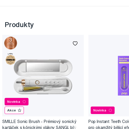
Produkty
Novinka
Akce
Novinka
SMILLE Sonic Brush - Prémiový sonický
Pop Instant Teeth Col
kartáček s kónickými vlákny SANGI, bílý
pro okamžitý bělicí ef