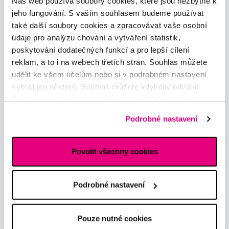
Náš web používá soubory cookies, které jsou nezbytné k
a souhlasím se
zpracováním osobních údajů
pro tyto účely.
jeho fungování. S vaším souhlasem budeme používat
také další soubory cookies a zpracovávat vaše osobní
údaje pro analýzu chování a vytváření statistik,
poskytování dodatečných funkcí a pro lepší cílení
reklam, a to i na webech třetích stran. Souhlas můžete
udělit ke všem účelům nebo si v podrobném nastavení
vybrat jen některé. Souhlas můžete kdykoliv odvolat.
Podrobné informace o cookies, včetně informací o
předávání údajů o vašem chování na webu sociálním a
Podrobné nastavení
reklamním sítím naleznete
zde
.
Povolit všechny cookies
Podrobné nastavení
Pouze nutné cookies
Poradíme Vám