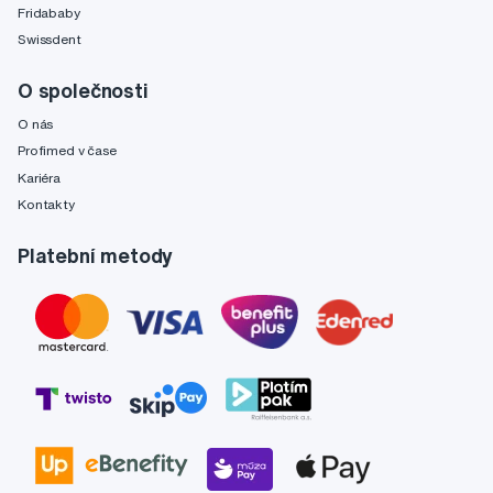
Fridababy
Swissdent
O společnosti
O nás
Profimed v čase
Kariéra
Kontakty
Platební metody