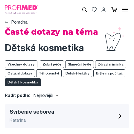
Poradna
Časté dotazy na téma
Dětská kosmetika
Všechny dotazy
Zubní péče
Sluneční brýle
Zdraví miminka
Ostatní dotazy
Těhotenství
Dětské knížky
Brýle na počítač
Dětská kosmetika
Řadit podle:
Nejnovější
Svrbenie seborea
Katarína