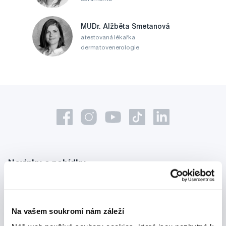
MUDr. Alžběta Smetanová
atestovaná lékařka
dermatovenerologie
Novinky a nabídky
Odebírat
Na vašem soukromí nám záleží
Chci dostávat informace o novinkách a akčních nabídkách