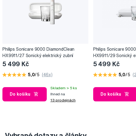
Philips Sonicare 9000 DiamondClean
Philips Sonicare 900
HX9911/27 Sonický elektrický zubní
HX9911/29 Sonický el
kartáček
kartáček
5 499 Kč
5 499 Kč
5,0
/5
(46x)
5,0
/5
(
Skladem > 5 ks
Do košíku
Do košíku
Ihned na
13 prodejnách
Vybrané dotazy a články