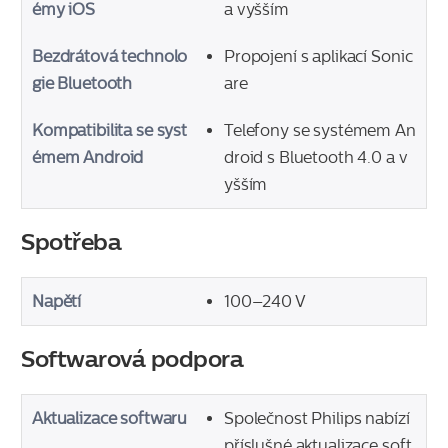
émy iOS
a vyšším
Bezdrátová technolo
Propojení s aplikací Sonic
gie Bluetooth
are
Kompatibilita se syst
Telefony se systémem An
émem Android
droid s Bluetooth 4.0 a v
yšším
Spotřeba
Napětí
100–240 V
Softwarová podpora
Aktualizace softwaru
Společnost Philips nabízí
příslušné aktualizace soft