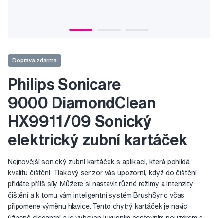
Doprava zdarma
Philips Sonicare
9000 DiamondClean
HX9911/09 Sonický
elektrický zubní kartáček
Nejnovější sonický zubní kartáček s aplikací, která pohlídá
kvalitu čištění. Tlakový senzor vás upozorní, když do čištění
přidáte příliš síly. Můžete si nastavit různé režimy a intenzity
čištění a k tomu vám inteligentní systém BrushSync včas
připomene výměnu hlavice. Tento chytrý kartáček je navíc
úžasně elegantní a je vybaven luxusním cestovním pouzdrem s