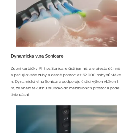
Dynamická vlna Sonicare
Zubní kartáčky Philips Sonicare čistí jemně, ale přesto účinně
a pečují o vaše zuby a dásně pomocí až 62 000 pohybů vláke
n. Dynamická vlna Sonicare podporuje čisticí výkon vláken tí
m, že vhání tekutinu hluboko do mezizubních prostor a podél
linie dásní.