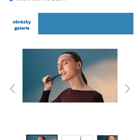
obrázky
galerie