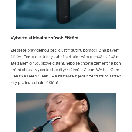
Vyberte si ideální způsob čištění
Zlepšete pravidelnou péči o ústní dutinu pomocí 12 nastavení
čištění. Tento elektrický zubní kartáček vám pomůže, ať už m
áte zájem o hloubkové čištění, nebo se chcete zaměřit na kon
krétní oblast. Vyberte si ze čtyř režimů – Clean, White+, Gum
Health a Deep Clean+ – a nastavte si jeden ze tří stupňů inten
zity pro individuální čištění.