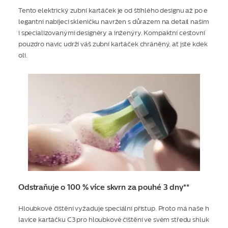
Tento elektrický zubní kartáček je od štíhlého designu až po e
legantní nabíjecí skleničku navržen s důrazem na detail našim
i specializovanými designéry a inženýry. Kompaktní cestovní
pouzdro navíc udrží váš zubní kartáček chráněný, ať jste kdek
oli.
Odstraňuje o 100 % více skvrn za pouhé 3 dny**
Hloubkové čištění vyžaduje speciální přístup. Proto má naše h
lavice kartáčku C3 pro hloubkové čištění ve svém středu shluk