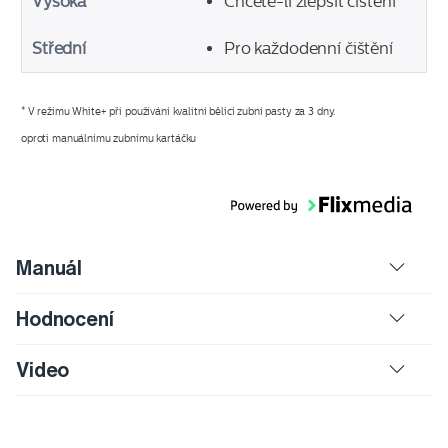
Vysoká
Chcete-li zlepšit čištění
Střední
Pro každodenní čištění
* V režimu White+ při používání kvalitní bělicí zubní pasty za 3 dny.
oproti manuálnímu zubnímu kartáčku
Manuál
Hodnocení
Video