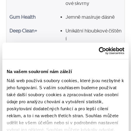
ové skvrny
Gum Health
Jemně masíruje dásně
Deep Clean+
Unikátní hloubkové čištěn
í
Clean
Pro výjimečné každoden
ní čištění
Na vašem soukromí nám záleží
Výkon čištění
Náš web používá soubory cookies, které jsou nezbytné k
jeho fungování. S vaším souhlasem budeme používat
Odstraňování zubníh
10x účinnější*
také další soubory cookies a zpracovávat vaše osobní
údaje pro analýzu chování a vytváření statistik,
o plaku
poskytování dodatečných funkcí a pro lepší cílení
reklam, a to i na webech třetích stran. Souhlas můžete
Bělení
Odstraňuje až o 100 % víc
udělit ke všem účelům nebo si v podrobném nastavení
e skvrn**
vybrat jen některé. Souhlas můžete kdykoliv odvolat.