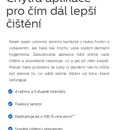
pro čím dál lepší
čištění
Nejen super výkonný sonický kartáček s řadou funkcí a
vybavením, ale také tak trochu vaše osobní dentální
hygienistka. Zabudovaná aplikace totiž snímá vaše
čištění a pravidelně reportuje, co a jak při něm zlepšit.
Pokud máte problémy se zuby či dásněmi, tak to může
být přesně to, co odliší běžné čištění od toho, které
zafunguje
4 režimy a 3 stupně intenzity
Tlakový senzor
Odstraňuje až o 100 % více skvrn**
Snadné čištění s připojením