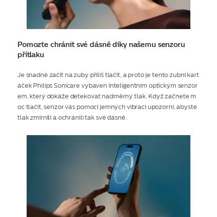
Pomozte chránit své dásně díky našemu senzoru
přítlaku
Je snadné začít na zuby příliš tlačit, a proto je tento zubní kart
áček Philips Sonicare vybaven inteligentním optickým senzor
em, který dokáže detekovat nadměrný tlak. Když začnete m
oc tlačit, senzor vás pomocí jemných vibrací upozorní, abyste
tlak zmírnili a ochránili tak své dásně.