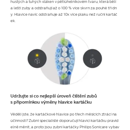
hustých a tuhých vláken v pětiúhelníkovém tvaru, která bělí
a leští zuby a odstraňují až o 100 % více skvrn za pouhé tři dn
y. Hlavice navíc odstraňuje až 10x více plaku než ruční kartáč
ek.
Udržujte si co nejlepší úroveň čištění zubů
s připomínkou výměny hlavice kartáčku
Věděli jste, že kartáčkové hlavice po třech měsících ztrácí na
účinnosti? Zubní specialisté doporučují hlavici kartáčku pravid
elně měnit, a proto jsou zubní kartáčky Philips Sonicare vybav