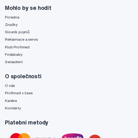
Mohlo by se hodit
Poradna
Značky
Slovník pojmů
Reklamace a servis
Klub Profimed
Fridababy
Swissdent
O společnosti
O nás
Profimed v čase
Kariéra
Kontakty
Platební metody