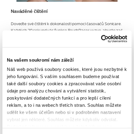
Naváděné čištění
Doveďte své čištění k dokonalosti pomocí časovačů Sonicare.
Každých 20 sekund vás funkce BrushPacer vyzve, abyste zač
ali čistit novou oblast. Po 2 minutách vás funkce SmartTimer u
pozorní, že je čištění hotovo.
Na vašem soukromí nám záleží
Náš web používá soubory cookies, které jsou nezbytné k
jeho fungování. S vaším souhlasem budeme používat
také další soubory cookies a zpracovávat vaše osobní
údaje pro analýzu chování a vytváření statistik,
poskytování dodatečných funkcí a pro lepší cílení
reklam, a to i na webech třetích stran. Souhlas můžete
udělit ke všem účelům nebo si v podrobném nastavení
vybrat jen některé. Souhlas můžete kdykoliv odvolat.
Postřehy k čištění jako na dlani
Podrobné informace o cookies, včetně informací o
Dosáhněte svých cílů v oblasti zdraví ústní dutiny pomocí zub
předávání údajů o vašem chování na webu sociálním a