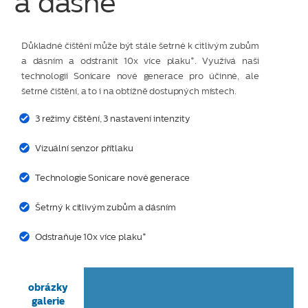
a dásně
Důkladné čištění může být stále šetrné k citlivým zubům
a dásním a odstranit 10x více plaku*. Využívá naši
technologii Sonicare nové generace pro účinné, ale
šetrné čištění, a to i na obtížně dostupných místech.
3 režimy čištění, 3 nastavení intenzity
Vizuální senzor přítlaku
Technologie Sonicare nové generace
Šetrný k citlivým zubům a dásním
Odstraňuje 10x více plaku*
obrázky
galerie