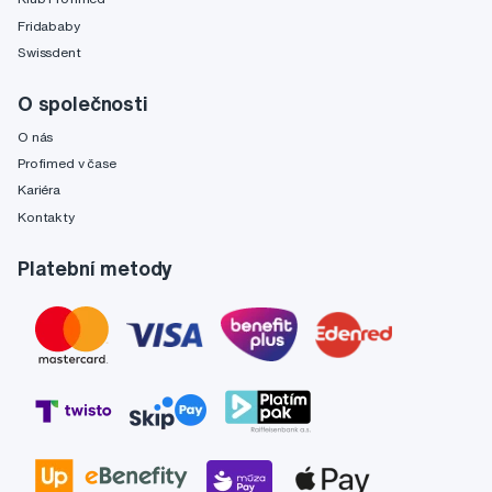
Fridababy
Swissdent
O společnosti
O nás
Profimed v čase
Kariéra
Kontakty
Platební metody