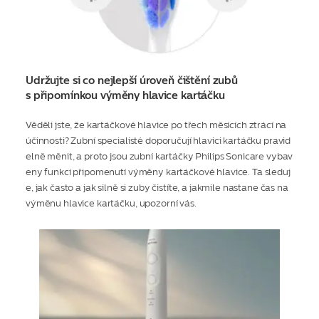
Udržujte si co nejlepší úroveň čištění zubů
s připomínkou výměny hlavice kartáčku
Věděli jste, že kartáčkové hlavice po třech měsících ztrácí na
účinnosti? Zubní specialisté doporučují hlavici kartáčku pravid
elně měnit, a proto jsou zubní kartáčky Philips Sonicare vybav
eny funkcí připomenutí výměny kartáčkové hlavice. Ta sleduj
e, jak často a jak silně si zuby čistíte, a jakmile nastane čas na
výměnu hlavice kartáčku, upozorní vás.