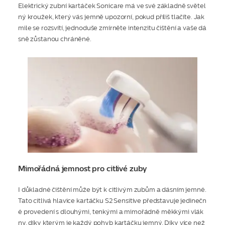
Elektrický zubní kartáček Sonicare má ve své základně světel
ný kroužek, který vás jemně upozorní, pokud příliš tlačíte. Jak
mile se rozsvítí, jednoduše zmírněte intenzitu čištění a vaše dá
sně zůstanou chráněné.
Mimořádná jemnost pro citlivé zuby
I důkladné čištění může být k citlivým zubům a dásním jemné.
Tato citlivá hlavice kartáčku S2 Sensitive představuje jedinečn
é provedení s dlouhými, tenkými a mimořádně měkkými vlák
ny, díky kterým je každý pohyb kartáčku jemný. Díky více než