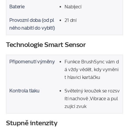
Baterie
Nabíjecí
Provozní doba (od pl
21 dní
ného nabití do vybití)
Technologie Smart Sensor
Připomenutí výměny
Funkce BrushSync vám d
á vždy vědět, kdy vyměni
t hlavici kartáčku
Kontrola tlaku
Světelný kroužek se rozsv
ítí nachově ,Vibrace a pul
zující zvuk
Stupně intenzity