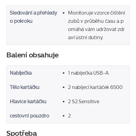
Sledování a přehledy
Monitoruje vzorce čištění
o pokroku
zubů v průběhu času a p
omáhá vám udržovat zdr
aví ústní dutiny.
Balení obsahuje
Nabíječka
1 nabíječka USB-A
Tělo kartáčku
2 nabíjecí kartáček 6500
Hlavice kartáčku
2 S2 Sensitive
cestovní pouzdro
2
Spotřeba