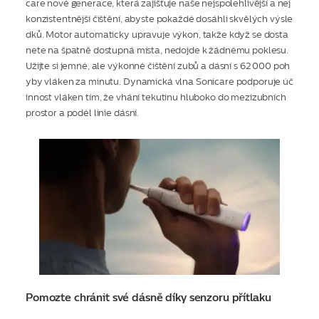
care nové generace, která zajišťuje naše nejspolehlivější a nej
konzistentnější čištění, abyste pokaždé dosáhli skvělých výsle
dků. Motor automaticky upravuje výkon, takže když se dosta
nete na špatně dostupná místa, nedojde k žádnému poklesu.
Užijte si jemné, ale výkonné čištění zubů a dásní s 62 000 poh
yby vláken za minutu. Dynamická vlna Sonicare podporuje úč
innost vláken tím, že vhání tekutinu hluboko do mezizubních
prostor a podél linie dásní.
Pomozte chránit své dásně díky senzoru přítlaku