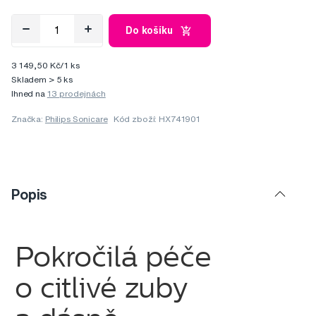
Do košíku
3 149,50 Kč/1 ks
Skladem > 5 ks
Ihned na
13 prodejnách
Značka:
Philips Sonicare
Kód zboží: HX741901
Popis
Pokročilá péče
o citlivé zuby