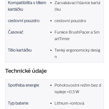
Kompatibilita s tělem
Zacvakávací hlavice kartá
kartáčku
čku
cestovní pouzdro
cestovní pouzdro
Časovač
Funkce BrushPacer a Sm
artTimer
Tělo kartáčku
Tenký ergonomický desig
n
Technické údaje
Spotřeba energie
Pohotovostní režim bez d
ispleje <0,5 W
Typ baterie
Lithium-iontová