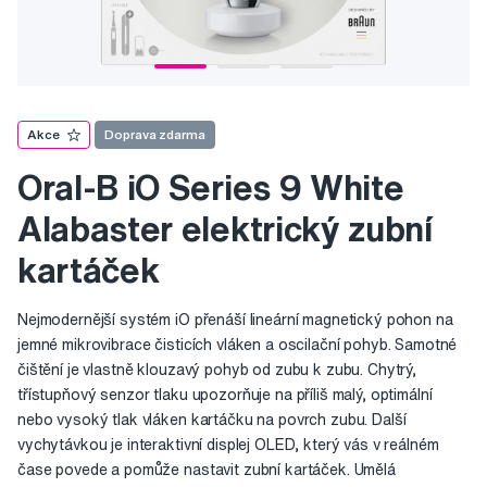
Akce
Doprava zdarma
Oral-B iO Series 9 White
Alabaster elektrický zubní
kartáček
Nejmodernější systém iO přenáší lineární magnetický pohon na
jemné mikrovibrace čisticích vláken a oscilační pohyb. Samotné
čištění je vlastně klouzavý pohyb od zubu k zubu. Chytrý,
třístupňový senzor tlaku upozorňuje na příliš malý, optimální
nebo vysoký tlak vláken kartáčku na povrch zubu. Další
vychytávkou je interaktivní displej OLED, který vás v reálném
čase povede a pomůže nastavit zubní kartáček. Umělá