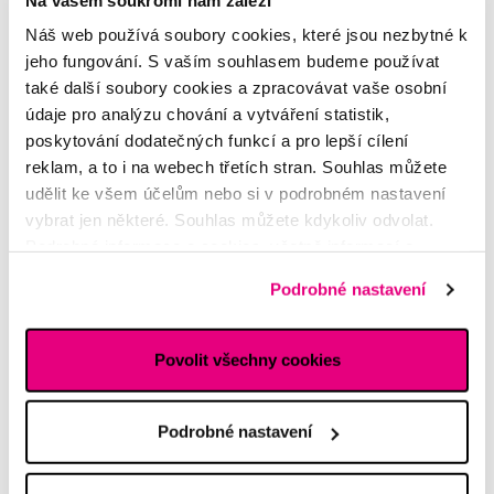
chytřejší. Někdy máme pocit, že tvrzení výrobců poněkud
Náš web používá soubory cookies, které jsou nezbytné k
přehánějí, jindy schopnostem přístroje věříme, ale zase
jeho fungování. S vaším souhlasem budeme používat
pochybujeme, zda něco tak...
také další soubory cookies a zpracovávat vaše osobní
Celý článek
údaje pro analýzu chování a vytváření statistik,
poskytování dodatečných funkcí a pro lepší cílení
reklam, a to i na webech třetích stran. Souhlas můžete
udělit ke všem účelům nebo si v podrobném nastavení
El. Kartáček Oral b
vybrat jen některé. Souhlas můžete kdykoliv odvolat.
Martina
Podrobné informace o cookies, včetně informací o
předávání údajů o vašem chování na webu sociálním a
Podrobné nastavení
Výběr zubního kartáčku pro manžela
reklamním sítím naleznete
zde
.
Lucie
Povolit všechny cookies
Zvýšená kazivost zubu
Zdeňka
Podrobné nastavení
Soneticky kartáček - baterie