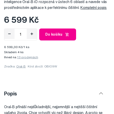
inteligence Oral-B iO rozpozná v ústech 6 oblastí a navede vás
prostřednictvím aplikace k perfektnímu čištění.
Kompletní popis
6 599 Kč
Do košíku
6 599,00 Kč/1 ks
Skladem 4 ks
Ihned na
13 prodejnách
Značka:
Oral-B
Kód zboží: OBIO9W
Popis
Oral-B přínáší nejdůkladnější, nejjemnější a nejtišší čištění
vašeho života. Chce vytvořit víc než líbivý design. A proto se