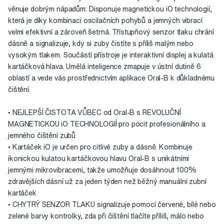
věnuje dobrým nápadům: Disponuje magnetickou iO technologií,
která je díky kombinaci oscilačních pohybů a jemných vibrací
velmi efektivní a zároveň šetrná. Třístupňový senzor tlaku chrání
dásně a signalizuje, kdy si zuby čistíte s příliš malým nebo
vysokým tlakem. Součástí přístroje je interaktivní displej a kulatá
kartáčková hlava. Umělá inteligence zmapuje v ústní dutině 6
oblastí a vede vás prostřednictvím aplikace Oral-B k důkladnému
čištění.
• NEJLEPŠÍ ČISTOTA VŮBEC od Oral-B s REVOLUČNÍ
MAGNETICKOU iO TECHNOLOGIÍ pro pocit profesionálního a
jemného čištění zubů
• Kartáček iO je určen pro citlivé zuby a dásně. Kombinuje
ikonickou kulatou kartáčkovou hlavu Oral-B s unikátními
jemnými mikrovibracemi, takže umožňuje dosáhnout 100%
zdravějších dásní už za jeden týden než běžný manuální zubní
kartáček
• CHYTRÝ SENZOR TLAKU signalizuje pomocí červené, bílé nebo
zelené barvy kontrolky, zda při čištění tlačíte příliš, málo nebo