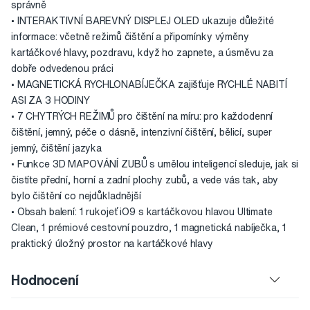
správně
• INTERAKTIVNÍ BAREVNÝ DISPLEJ OLED ukazuje důležité
informace: včetně režimů čištění a připomínky výměny
kartáčkové hlavy, pozdravu, když ho zapnete, a úsměvu za
dobře odvedenou práci
• MAGNETICKÁ RYCHLONABÍJEČKA zajišťuje RYCHLÉ NABITÍ
ASI ZA 3 HODINY
• 7 CHYTRÝCH REŽIMŮ pro čištění na míru: pro každodenní
čištění, jemný, péče o dásně, intenzivní čištění, bělicí, super
jemný, čištění jazyka
• Funkce 3D MAPOVÁNÍ ZUBŮ s umělou inteligencí sleduje, jak si
čistíte přední, horní a zadní plochy zubů, a vede vás tak, aby
bylo čištění co nejdůkladnější
• Obsah balení: 1 rukojeť iO9 s kartáčkovou hlavou Ultimate
Clean, 1 prémiové cestovní pouzdro, 1 magnetická nabíječka, 1
praktický úložný prostor na kartáčkové hlavy
Hodnocení