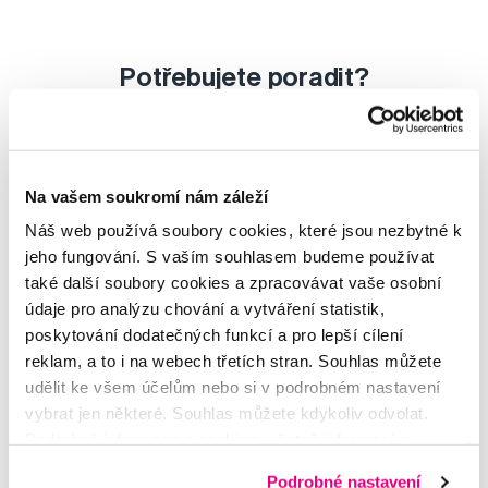
Potřebujete poradit?
Napište našim odborníkům
Na vašem soukromí nám záleží
Náš web používá soubory cookies, které jsou nezbytné k
jeho fungování. S vaším souhlasem budeme používat
také další soubory cookies a zpracovávat vaše osobní
MDDr. Tomáš Pražák
údaje pro analýzu chování a vytváření statistik,
Odborná zubní konzultace –
poskytování dodatečných funkcí a pro lepší cílení
parodontologie
reklam, a to i na webech třetích stran. Souhlas můžete
udělit ke všem účelům nebo si v podrobném nastavení
Alena Růžičková
vybrat jen některé. Souhlas můžete kdykoliv odvolat.
odborná konzultace dětského
Podrobné informace o cookies, včetně informací o
sortimentu
předávání údajů o vašem chování na webu sociálním a
Podrobné nastavení