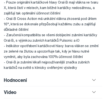
- Pouze originální kartáčkové hlavy Oral-B mají vlákna ve tvaru
X, která čistí v místech, kam běžné kartáčky nedosáhnou, a
zajišťují tak optimální účinnost čištění
- Oral-B Cross Action má unikátní vlákna zkosená pod úhlem
16°, která se dokonale přizpůsobují každému zubu a zajišťují
důkladné čištění
- Zaručená kompatibilita se všemi dobíjecími zubními kartáčky
Oral-B, s výjimkou zubních kartáčků Pulsonic a iO
- Indikátor opotřebení kartáčkové hlavy: barva vláken se změní
ze zelené na žlutou a upozorňuje tak, kdy je hlavu nutné
vyměnit, aby byla zachována 100% účinnost čištění
- Oral-B je zubními lékaři nejpoužívanější značka zubních
kartáčků na světě s klinicky ověřenými výsledky
Hodnocení
Video