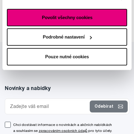
reklamním sítím naleznete
zde
.
MUDr. Alžběta Smetanová
atestovaná lékařka
Povolit všechny cookies
dermatovenerologie
Podrobné nastavení
Pouze nutné cookies
Novinky a nabídky
Odebírat
Chci dostávat informace o novinkách a akčních nabídkách
a souhlasím se
zpracováním osobních údajů
pro tyto účely.