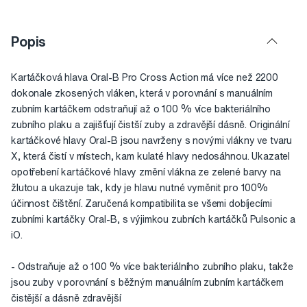
Popis
Kartáčková hlava Oral-B Pro Cross Action má více než 2200
dokonale zkosených vláken, která v porovnání s manuálním
zubním kartáčkem odstraňují až o 100 % více bakteriálního
zubního plaku a zajišťují čistší zuby a zdravější dásně. Originální
kartáčkové hlavy Oral-B jsou navrženy s novými vlákny ve tvaru
X, která čistí v místech, kam kulaté hlavy nedosáhnou. Ukazatel
opotřebení kartáčkové hlavy změní vlákna ze zelené barvy na
žlutou a ukazuje tak, kdy je hlavu nutné vyměnit pro 100%
účinnost čištění. Zaručená kompatibilita se všemi dobíjecími
zubními kartáčky Oral-B, s výjimkou zubních kartáčků Pulsonic a
iO.
- Odstraňuje až o 100 % více bakteriálního zubního plaku, takže
jsou zuby v porovnání s běžným manuálním zubním kartáčkem
čistější a dásně zdravější