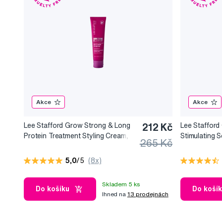
Akce
Akce
Lee Stafford Grow Strong & Long
212 Kč
Lee Stafford
Protein Treatment Styling Cream,
Stimulating S
265 Kč
Stylingový krém podporující růst
peeling na p
vlasů, 100 ml
podporujicí r
5,0
/5
(8x)
Skladem 5 ks
Do košíku
Do koší
Ihned na
13 prodejnách