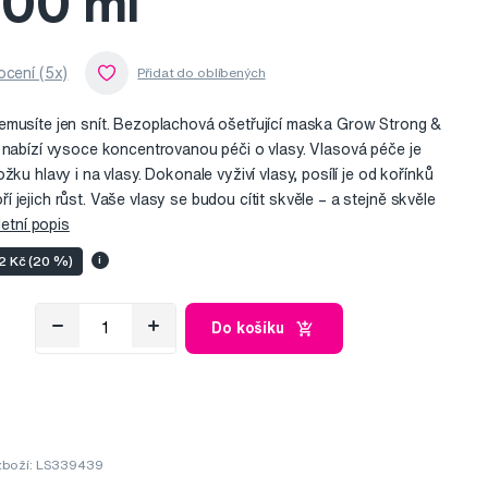
100 ml
cení (5x)
emusíte jen snít. Bezoplachová ošetřující maska Grow Strong &
 nabízí vysoce koncentrovanou péči o vlasy. Vlasová péče je
žku hlavy i na vlasy. Dokonale vyživí vlasy, posílí je od kořínků
jejich růst. Vaše vlasy se budou cítit skvěle – a stejně skvěle
etní popis
72 Kč (20 %)
i
č
Do košíku
zboží: LS339439