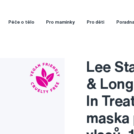
Péče o tělo
Pro maminky
Pro děti
Poradn
Lee St
& Long
In Trea
maska 