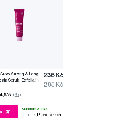
 Grow Strong & Long
236 Kč
calp Scrub, Exfoliační
295 Kč
okožku hlavy
ůst vlasů, 100 ml
4,5
/5
(3x)
Skladem > 5 ks
ku
Ihned na
13 prodejnách