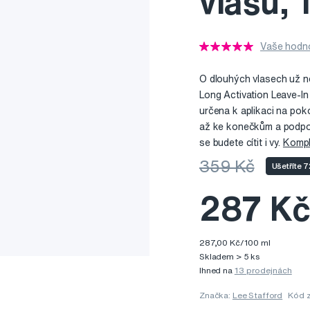
vlasů, 
Vaše hodno
O dlouhých vlasech už n
Long Activation Leave-In
určena k aplikaci na poko
až ke konečkům a podpoří 
se budete cítit i vy.
Kompl
359 Kč
Ušetříte 
287 K
287,00 Kč/100 ml
Skladem > 5 ks
Ihned na
13 prodejnách
Značka:
Lee Stafford
Kód 