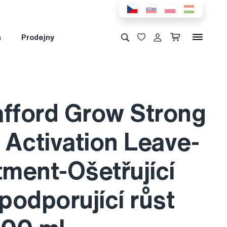
a
Prodejny
afford Grow Strong
 Activation Leave-
tment-Ošetřující
podporující růst