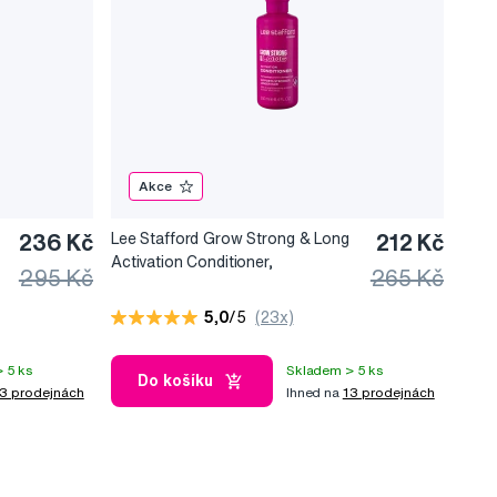
Akce
236 Kč
Lee Stafford Grow Strong & Long
212 Kč
Activation Conditioner,
295 Kč
265 Kč
l
Kondicionér podporující růst vlasů,
250 ml
5,0
/5
(23x)
 5 ks
Skladem > 5 ks
Do košíku
3 prodejnách
Ihned na
13 prodejnách