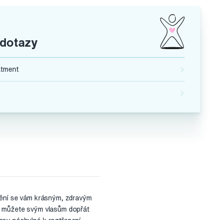
 dotazy
atment
dmění se vám krásným, zdravým
rd můžete svým vlasům dopřát