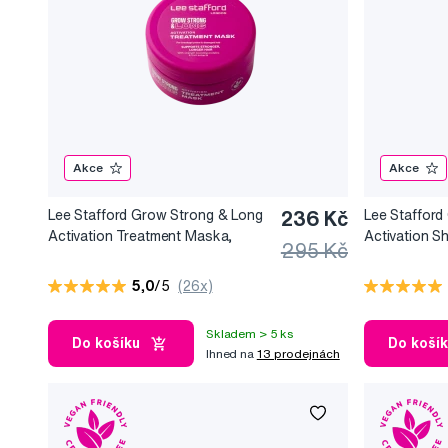
Akce
Akce
Lee Stafford Grow Strong & Long
236 Kč
Lee Stafford
Activation Treatment Maska,
Activation 
295 Kč
Ošetřující maska podporující růst
růst a objem 
vlasů, 200 ml
5,0
/5
(26x)
Skladem > 5 ks
Do košíku
Do koší
Ihned na
13 prodejnách