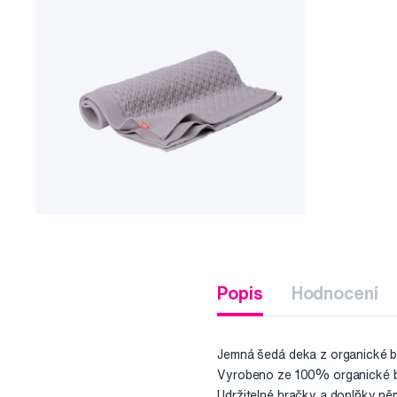
Popis
Hodnocení
Jemná šedá deka z organické ba
Vyrobeno ze 100% organické bav
Udržitelné hračky a doplňky ně