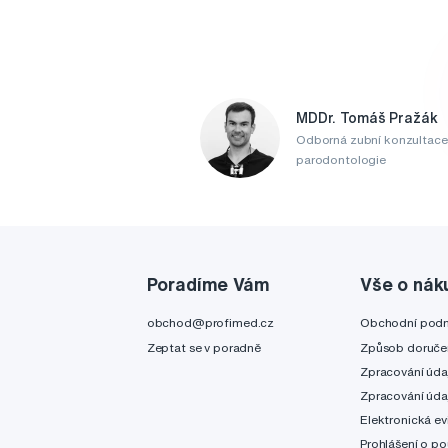
MDDr. Tomáš Pražák
Odborná zubní konzultace
parodontologie
Poradíme Vám
Vše o nák
obchod@profimed.cz
Obchodní pod
Zeptat se v poradně
Způsob doruče
Zpracování úda
Zpracování úda
Elektronická ev
Prohlášení o po