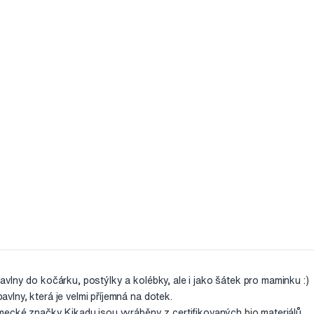
vlny do kočárku, postýlky a kolébky, ale i jako šátek pro maminku :)
lny, která je velmi příjemná na dotek.
mecké značky Kikadu jsou vyráběny z certifikovaných bio materiálů.