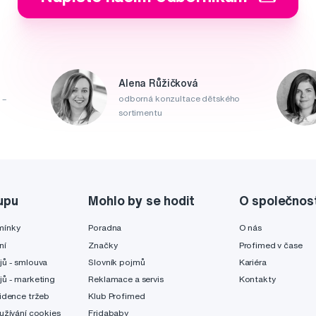
Alena Růžičková
 –
odborná konzultace dětského
sortimentu
upu
Mohlo by se hodit
O společnos
mínky
Poradna
O nás
ní
Značky
Profimed v čase
jů - smlouva
Slovník pojmů
Kariéra
jů - marketing
Reklamace a servis
Kontakty
idence tržeb
Klub Profimed
užívání cookies
Fridababy