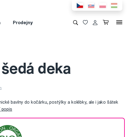
a
Prodejny
 šedá deka
cké bavlny do kočárku, postýlky a kolébky, ale i jako šátek
 popis