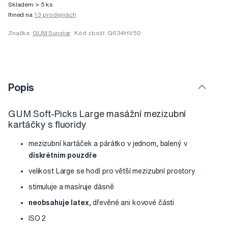
Skladem > 5 ks
Ihned na
13 prodejnách
Značka:
GUM Sunstar
Kód zboží: G634HV50
Popis
GUM Soft-Picks Large masážní mezizubní
kartáčky s fluoridy
mezizubní kartáček a párátko v jednom, balený v
diskrétním pouzdře
velikost Large se hodí pro větší mezizubní prostory
stimuluje a masíruje dásně
neobsahuje latex
, dřevěné ani kovové části
ISO 2