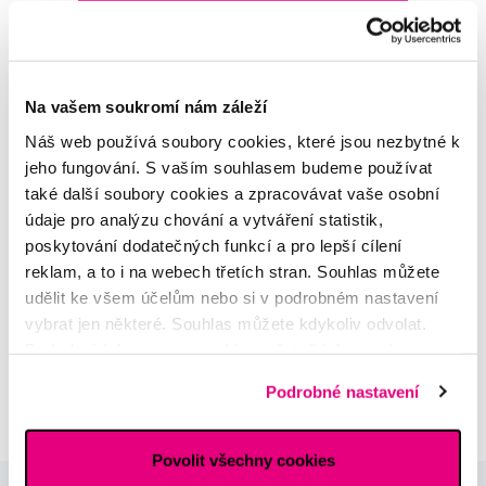
Na vašem soukromí nám záleží
MDDr. Tomáš Pražák
Náš web používá soubory cookies, které jsou nezbytné k
Odborná zubní konzultace –
jeho fungování. S vaším souhlasem budeme používat
parodontologie
také další soubory cookies a zpracovávat vaše osobní
údaje pro analýzu chování a vytváření statistik,
Alena Růžičková
poskytování dodatečných funkcí a pro lepší cílení
odborná konzultace dětského
reklam, a to i na webech třetích stran. Souhlas můžete
sortimentu
udělit ke všem účelům nebo si v podrobném nastavení
vybrat jen některé. Souhlas můžete kdykoliv odvolat.
MUDr. Alžběta Smetanová
Podrobné informace o cookies, včetně informací o
atestovaná lékařka
předávání údajů o vašem chování na webu sociálním a
dermatovenerologie
Podrobné nastavení
reklamním sítím naleznete
zde
.
Povolit všechny cookies