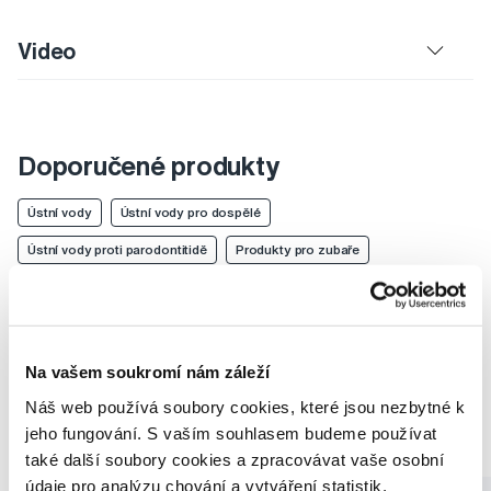
Video
Doporučené produkty
Ústní vody
Ústní vody pro dospělé
Ústní vody proti parodontitidě
Produkty pro zubaře
Ústní výplachy
Ústní vody GUM Sunstar
Ústní vody pro dospělé GUM Sunstar
Ústní vody proti parodontitidě GUM Sunstar
Na vašem soukromí nám záleží
Produkty pro zubaře GUM Sunstar
Ústní výplachy GUM Sunstar
Náš web používá soubory cookies, které jsou nezbytné k
jeho fungování. S vaším souhlasem budeme používat
Jak vybrat ústní vodu - názor odborníků
také další soubory cookies a zpracovávat vaše osobní
údaje pro analýzu chování a vytváření statistik,