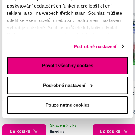
poskytování dodatečných funkcí a pro lepší cílení
reklam, a to i na webech třetích stran. Souhlas můžete
udělit ke všem účelům nebo si v podrobném nastavení
vybrat jen některé. Souhlas můžete kdykoliv odvolat.
Podrobné informace o cookies, včetně informací o
předávání údajů o vašem chování na webu sociálním a
Podrobné nastavení
reklamním sítím naleznete
zde
.
Povolit všechny cookies
Podrobné nastavení
GUM PAROEX gelová zubní pasta (CHX
GUM TRAV-LER mezizu
0,12 % + CPC 0,05 %), 75 ml
chlorhexidinem, cylind
6 ks
159 Kč
135 Kč
Pouze nutné cookies
5,0
/5
(249x)
5,0
/5
(
Skladem > 5 ks
Do košíku
Do košíku
Ihned na