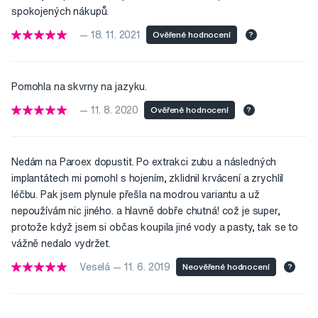
spokojených nákupů.
— 18. 11. 2021
Ověřené hodnocení
?
Pomohla na skvrny na jazyku.
— 11. 8. 2020
Ověřené hodnocení
?
Nedám na Paroex dopustit. Po extrakci zubu a následných
implantátech mi pomohl s hojením, zklidnil krvácení a zrychlil
léčbu. Pak jsem plynule přešla na modrou variantu a už
nepoužívám nic jiného. a hlavně dobře chutná! což je super,
protože když jsem si občas koupila jiné vody a pasty, tak se to
vážně nedalo vydržet.
Veselá — 11. 6. 2019
Neověřené hodnocení
?