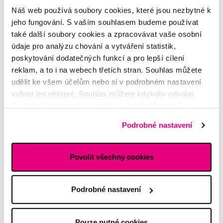
Náš web používá soubory cookies, které jsou nezbytné k
jeho fungování. S vaším souhlasem budeme používat
Extrakce
také další soubory cookies a zpracovávat vaše osobní
údaje pro analýzu chování a vytváření statistik,
Adela
poskytování dodatečných funkcí a pro lepší cílení
reklam, a to i na webech třetích stran. Souhlas můžete
Dasně
udělit ke všem účelům nebo si v podrobném nastavení
Zaneta
vybrat jen některé. Souhlas můžete kdykoliv odvolat.
Podrobné informace o cookies, včetně informací o
předávání údajů o vašem chování na webu sociálním a
Podrobné nastavení
reklamním sítím naleznete
zde
.
Povolit všechny cookies
Podrobné nastavení
Pouze nutné cookies