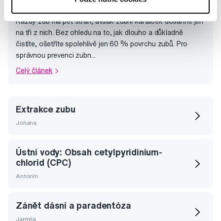
Jak na mezizubní čištění?
Každý zub má pět stran, avšak zubní kartáček dosáhne jen
na tři z nich. Bez ohledu na to, jak dlouho a důkladně
čistíte, ošetříte spolehlivě jen 60 % povrchu zubů. Pro
správnou prevenci zubn...
Celý článek
Extrakce zubu
Johana
Ústní vody: Obsah cetylpyridinium-
chlorid (CPC)
Antonín
Zánět dásní a paradentóza
Jarmila