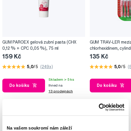
GUM PAROEX gelová zubní pasta (CHX
GUM TRAV-LER mezizu
0,12 % + CPC 0,05 %), 75 ml
chlorhexidinem, cylind
6 ks
159 Kč
135 Kč
5,0
/5
(249x)
5,0
/5
(
Skladem > 5 ks
Do košíku
Do košíku
Ihned na
13 prodejnách
Vybrané dotazy a články
Na vašem soukromí nám záleží