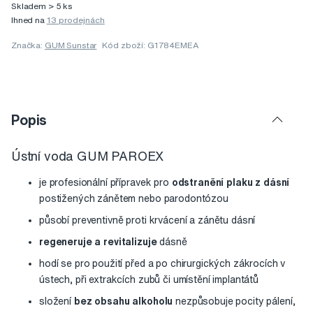
Skladem > 5 ks
Ihned na
13 prodejnách
Značka:
GUM Sunstar
Kód zboží: G1784EMEA
Popis
Ústní voda GUM PAROEX
je profesionální přípravek pro
odstranění plaku z dásní
postižených zánětem nebo parodontózou
působí preventivně proti krvácení a zánětu dásní
regeneruje a revitalizuje
dásně
hodí se pro použití před a po chirurgických zákrocích v
ústech, při extrakcích zubů či umístění implantátů
složení
bez obsahu alkoholu
nezpůsobuje pocity pálení,