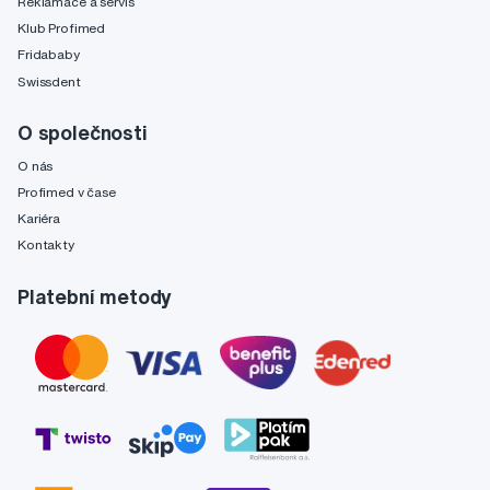
Reklamace a servis
Klub Profimed
Fridababy
Swissdent
O společnosti
O nás
Profimed v čase
Kariéra
Kontakty
Platební metody