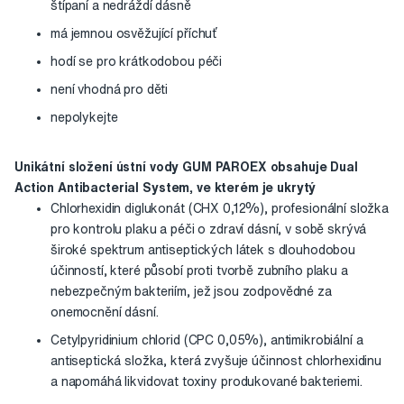
štípaní a nedráždí dásně
má jemnou osvěžující příchuť
hodí se pro krátkodobou péči
není vhodná pro děti
nepolykejte
Unikátní složení ústní vody GUM PAROEX obsahuje Dual
Action Antibacterial System, ve kterém je ukrytý
Chlorhexidin diglukonát (CHX 0,12%), profesionální složka
pro kontrolu plaku a péči o zdraví dásní, v sobě skrývá
široké spektrum antiseptických látek s dlouhodobou
účinností, které působí proti tvorbě zubního plaku a
nebezpečným bakteriím, jež jsou zodpovědné za
onemocnění dásní.
Cetylpyridinium chlorid (CPC 0,05%), antimikrobiální a
antiseptická složka, která zvyšuje účinnost chlorhexidinu
a napomáhá likvidovat toxiny produkované bakteriemi.