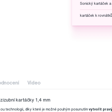
Sonický kartáček a
kartáček k rovnátk
odnocení
Video
zubní kartáčky 1,4 mm
kou technologii, díky které je možné pouhým posunutím
vytvořit prav