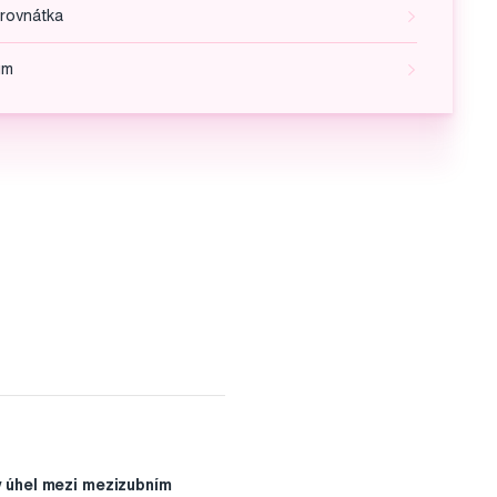
 rovnátka
ům
ý úhel mezi mezizubním