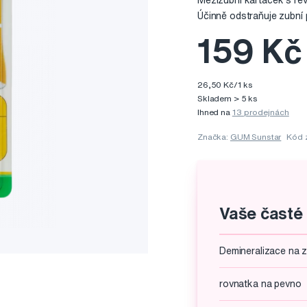
Mezizubní kartáček s rev
Účinně odstraňuje zubní
159 Kč
26,50 Kč/1 ks
Skladem > 5 ks
Ihned na
13 prodejnách
Značka:
GUM Sunstar
Kód 
Vaše časté
Demineralizace na 
rovnatka na pevno