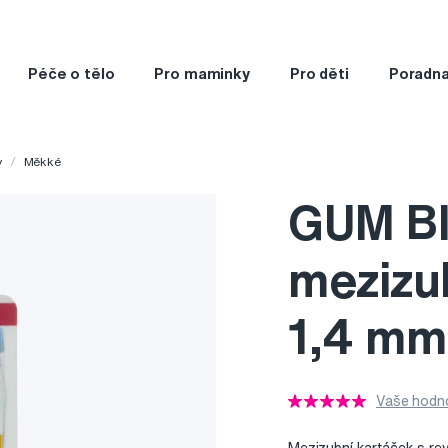
Péče o tělo
Pro maminky
Pro děti
Poradn
y
Měkké
GUM B
mezizu
1,4 mm,
Vaše hodno