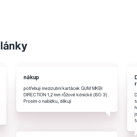
články
nákup
potřebuji mezizubní kartácek GUM MKBI
DIRECTION 1,2 mm růžové kónické (ISO 3) .
D
Prosím o nabídku, děkuji
t
h
j
t