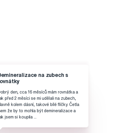
Demineralizace na zubech s
rovnátky
obrý den, cca 16 měsíců mám rovnátka a
ak před 2 měsíci se mi udělali na zubech,
lavně kolem dásní, takové bílé flíčky. Četla
sem že by to mohla být demineralizace a
ak jsem si koupila ...