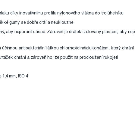
laku díky inovativnímu profilu nylonového vlákna do trojúhelníku
ěkké gumy se dobře drží a neuklouzne
ený, aby neporanil dásně. Zároveň je drátek izolovaný plastem, aby ne
účinnou antibakteriální látkou chlorhexidindiglukonátem, který chrání
rtáček chrání a zároveň ho lze použít na prodloužení rukojeti
 1,4 mm, ISO 4