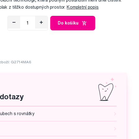
oluční technologií, která pouhým posunutím mění úhel čištění.
 plak z těžko dostupných prostor.
Kompletní popis
Do košíku
zboží: G2714MA6
 dotazy
zubech s rovnátky