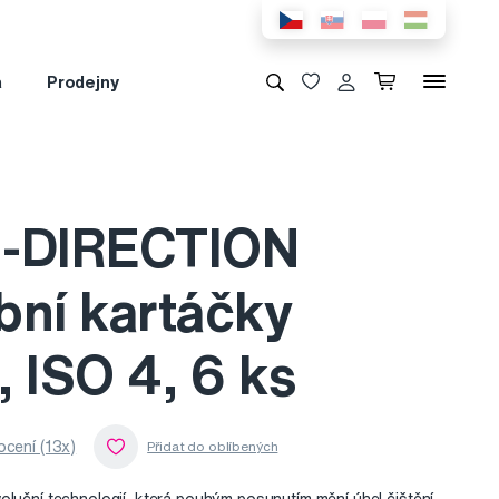
a
Prodejny
I-DIRECTION
bní kartáčky
 ISO 4, 6 ks
cení (13x)