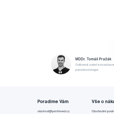
MDDr. Tomáš Pražák
Odborná zubní konzultace
parodontologie
Poradíme Vám
Vše o nák
obchod@profimed.cz
Obchodní pod