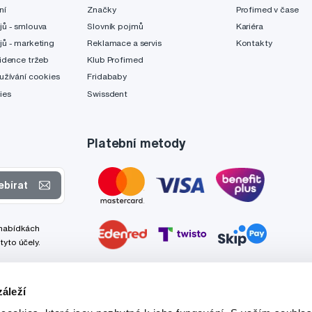
ní
Značky
Profimed v čase
jů - smlouva
Slovník pojmů
Kariéra
jů - marketing
Reklamace a servis
Kontakty
idence tržeb
Klub Profimed
užívání cookies
Fridababy
ies
Swissdent
Platební metody
ebírat
 nabídkách
tyto účely.
áleží