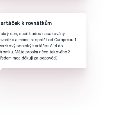
kartáček k rovnátkům
obrý den, dceři budou nasazovány
ovnátka a máme si opatřit od Curaproxu 1
vazkový sonický kartáček č.14 do
tromku. Máte prosím něco takového?
ředem moc děkuji za odpověď.