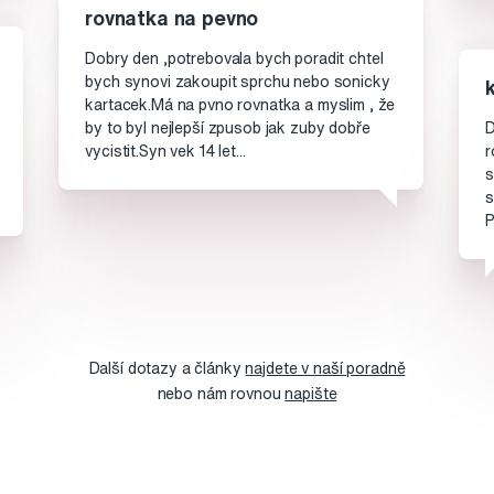
rovnatka na pevno
Dobry den ,potrebovala bych poradit chtel
bych synovi zakoupit sprchu nebo sonicky
kartacek.Má na pvno rovnatka a myslim , že
by to byl nejlepší zpusob jak zuby dobře
D
vycistit.Syn vek 14 let...
r
s
s
P
Další dotazy a články
najdete v naší poradně
nebo nám rovnou
napište