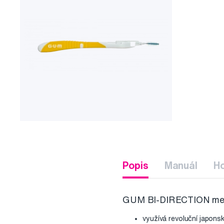
Popis
Manuál
H
GUM BI-DIRECTION mezi
využívá revoluční japons