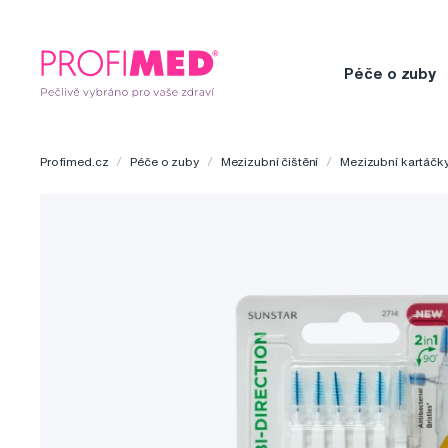
Péče o zuby
Profimed.cz
Péče o zuby
Mezizubní čištění
Mezizubní kartáčk