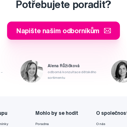
Potřebujete poradit?
Napište našim odborníkům
Alena Růžičková
 –
odborná konzultace dětského
sortimentu
upu
Mohlo by se hodit
O společnos
mínky
Poradna
O nás