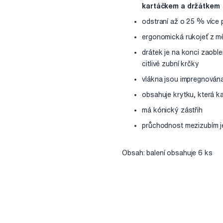
kartáčkem a držátkem
odstraní až o 25 % více p
ergonomická rukojeť z m
drátek je na konci zaobl
citlivé zubní krčky
vlákna jsou impregnována 
obsahuje krytku, která ka
má kónický zástřih
průchodnost mezizubím je
Obsah: balení obsahuje 6 ks