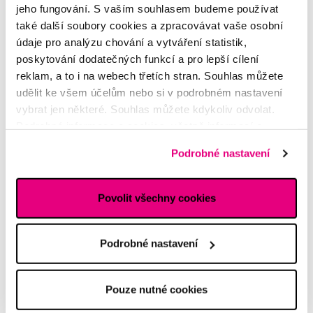
jeho fungování. S vaším souhlasem budeme používat
také další soubory cookies a zpracovávat vaše osobní
údaje pro analýzu chování a vytváření statistik,
Potřebujete poradit?
poskytování dodatečných funkcí a pro lepší cílení
reklam, a to i na webech třetích stran. Souhlas můžete
udělit ke všem účelům nebo si v podrobném nastavení
Napište našim odborníkům
vybrat jen některé. Souhlas můžete kdykoliv odvolat.
Podrobné informace o cookies, včetně informací o
předávání údajů o vašem chování na webu sociálním a
Podrobné nastavení
reklamním sítím naleznete
zde
.
Povolit všechny cookies
MDDr. Tomáš Pražák
Odborná zubní konzultace –
parodontologie
Podrobné nastavení
Alena Růžičková
odborná konzultace dětského
Pouze nutné cookies
sortimentu