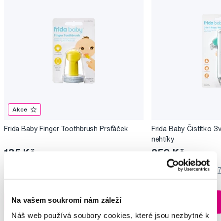
Akce
Frida Baby Finger Toothbrush Prsťáček
Frida Baby Čistítko 3v
nehtíky
135 Kč
250 Kč
5,0
/5
(109x)
4,5
/5
(
Skladem > 5 ks
Na vašem soukromí nám záleží
Do košíku
Do košíku
Ihned na
13 prodejnách
Náš web používá soubory cookies, které jsou nezbytné k