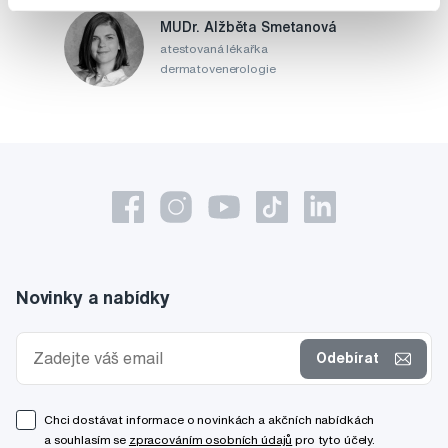
MUDr. Alžběta Smetanová
atestovaná lékařka
dermatovenerologie
Novinky a nabídky
Odebírat
Chci dostávat informace o novinkách a akčních nabídkách
a souhlasím se
zpracováním osobních údajů
pro tyto účely.