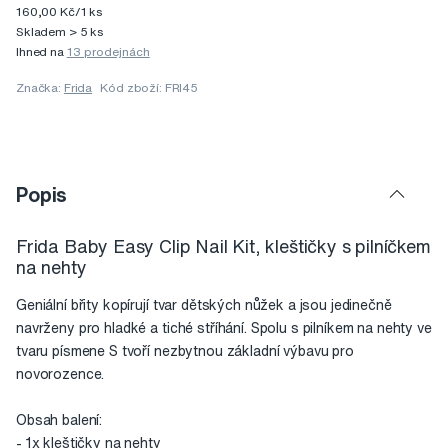
160,00 Kč/1 ks
Skladem > 5 ks
Ihned na
13 prodejnách
Značka:
Frida
Kód zboží: FRI45
Popis
Frida Baby Easy Clip Nail Kit, kleštičky s pilníčkem
na nehty
Geniální břity kopírují tvar dětských nůžek a jsou jedinečně
navrženy pro hladké a tiché stříhání. Spolu s pilníkem na nehty ve
tvaru písmene S tvoří nezbytnou základní výbavu pro
novorozence.
Obsah balení:
- 1x kleštičky na nehty