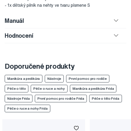
- 1x dětský pilník na nehty ve tvaru písmene S
Manuál
Hodnocení
Doporučené produkty
Manikúra a pedikúra
Nástroje
První pomoc pro rodiče
Péče o tělo
Péče o ruce a nohy
Manikúra a pedikúra Frida
Nástroje Frida
První pomoc pro rodiče Frida
Péče o tělo Frida
Péče o ruce a nohy Frida