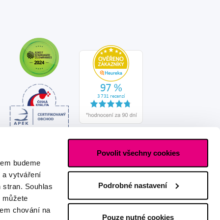
Povolit všechny cookies
asem budeme
 a vytváření
Podrobné nastavení
h stran. Souhlas
s můžete
ašem chování na
Pouze nutné cookies