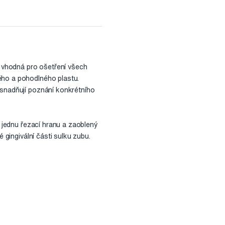
e vhodná pro ošetření všech
ého a pohodlného plastu.
usnadňují poznání konkrétního
e jednu řezací hranu a zaoblený
 gingivální části sulku zubu.