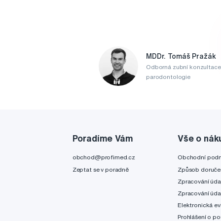
MDDr. Tomáš Pražák
Odborná zubní konzultace
parodontologie
Poradíme Vám
Vše o nák
obchod@profimed.cz
Obchodní pod
Zeptat se v poradně
Způsob doruče
Zpracování úda
Zpracování úda
Elektronická ev
Prohlášení o po