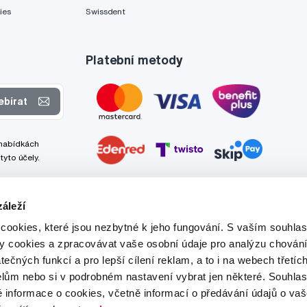
ies
Swissdent
Platební metody
ebírat
 nabídkách
tyto účely.
áleží
cookies, které jsou nezbytné k jeho fungování. S vaším souhl
ry cookies a zpracovávat vaše osobní údaje pro analýzu chování
tečných funkcí a pro lepší cílení reklam, a to i na webech třetíc
lům nebo si v podrobném nastavení vybrat jen některé. Souhla
é informace o cookies, včetně informací o předávání údajů o v
Tato stránka je chráněna službou reCAPTCHA a platí zde
Zásady ochrany soukromí
a