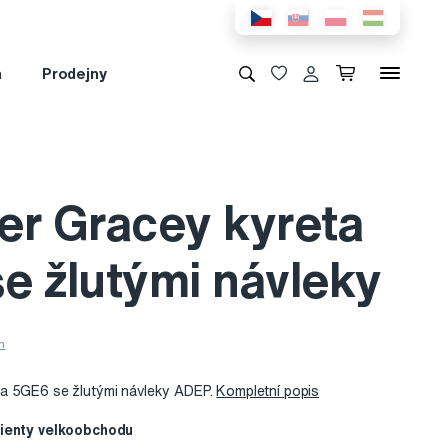
a
Prodejny
er Gracey kyreta
e žlutými návleky
ta 5GE6 se žlutými návleky ADEP.
Kompletní popis
lienty velkoobchodu