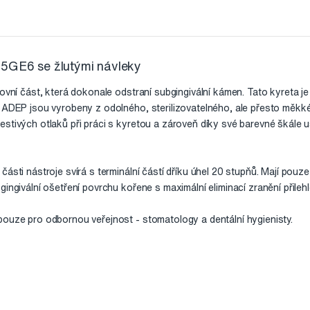
 5GE6 se žlutými návleky
covní část, která dokonale odstraní subgingivální kámen. Tato kyreta j
y ADEP jsou vyrobeny z odolného, sterilizovatelného, ale přesto měkk
estivých otlaků při práci s kyretou a zároveň díky své barevné škále 
části nástroje svírá s terminální částí dříku úhel 20 stupňů. Mají pouz
ingivální ošetření povrchu kořene s maximální eliminací zranění přilehlé
pouze pro odbornou veřejnost - stomatology a dentální hygienisty.