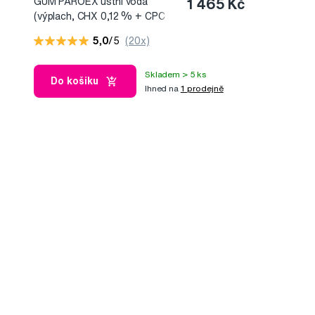
GUM PAROEX ústní voda
1 465 Kč
(výplach, CHX 0,12 % + CPC
0,05 %), 5 l s plastovou
5,0
/5
(20x)
pumpou
Skladem > 5 ks
Do košíku
Ihned na
1 prodejně