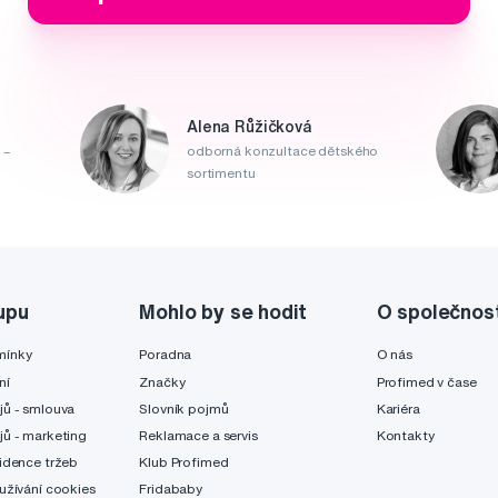
Alena Růžičková
 –
odborná konzultace dětského
sortimentu
upu
Mohlo by se hodit
O společnos
mínky
Poradna
O nás
ní
Značky
Profimed v čase
jů - smlouva
Slovník pojmů
Kariéra
jů - marketing
Reklamace a servis
Kontakty
idence tržeb
Klub Profimed
užívání cookies
Fridababy