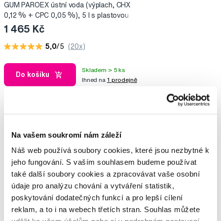
GUM PAROEX ústní voda (výplach, CHX
0,12 % + CPC 0,05 %), 5 l s plastovou
pumpou
1 465 Kč
5,0
/5
(20x)
Skladem > 5 ks
Do košíku
Ihned na
1 prodejně
Potřebujete poradit?
Na vašem soukromí nám záleží
Náš web používá soubory cookies, které jsou nezbytné k
jeho fungování. S vaším souhlasem budeme používat
Napište našim odborníkům
také další soubory cookies a zpracovávat vaše osobní
údaje pro analýzu chování a vytváření statistik,
poskytování dodatečných funkcí a pro lepší cílení
reklam, a to i na webech třetích stran. Souhlas můžete