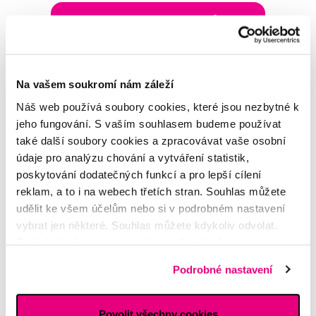
Napište našim odborníkům
Na vašem soukromí nám záleží
Náš web používá soubory cookies, které jsou nezbytné k
MDDr. Tomáš Pražák
jeho fungování. S vaším souhlasem budeme používat
Odborná zubní konzultace –
také další soubory cookies a zpracovávat vaše osobní
parodontologie
údaje pro analýzu chování a vytváření statistik,
poskytování dodatečných funkcí a pro lepší cílení
Alena Růžičková
reklam, a to i na webech třetích stran. Souhlas můžete
odborná konzultace dětského
udělit ke všem účelům nebo si v podrobném nastavení
sortimentu
vybrat jen některé. Souhlas můžete kdykoliv odvolat.
Podrobné informace o cookies, včetně informací o
MUDr. Alžběta Smetanová
předávání údajů o vašem chování na webu sociálním a
atestovaná lékařka
Podrobné nastavení
reklamním sítím naleznete
zde
.
dermatovenerologie
Povolit všechny cookies