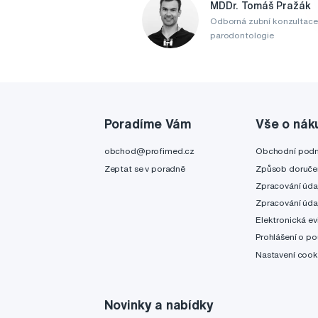
MDDr. Tomáš Pražák
Odborná zubní konzultace
parodontologie
Poradíme Vám
Vše o nák
obchod@profimed.cz
Obchodní pod
Zeptat se v poradně
Způsob doruče
Zpracování úda
Zpracování úda
Elektronická ev
Prohlášení o po
Nastavení cook
Novinky a nabídky