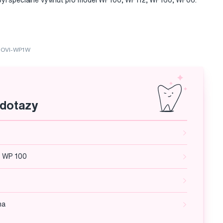
byl speciálně vyvinut pro model WP100, WP112, WP160, WF06.
: OVI-WP1W
 dotazy
k WP 100
ha