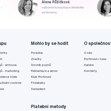
Alena Růžičková
 –
odborná konzultace dětského
sortimentu
upu
Mohlo by se hodit
O společnos
mínky
Poradna
O nás
ní
Značky
Profimed v čase
jů - smlouva
Slovník pojmů
Kariéra
jů - marketing
Reklamace a servis
Kontakty
idence tržeb
Klub Profimed
užívání cookies
Fridababy
ies
Swissdent
Platební metody