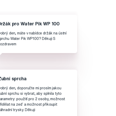
Držák pro Water Pik WP 100
obrý den, máte v nabídce držák na ústní
prchu Water Pik WP100? Děkuji S
ozdravem
Zubní sprcha
obrý den, doporučte mi prosím jakou
ubní sprchu si vybrat, aby splnila tyto
arametry: použití pro 2 osoby, možnost
řidělat na zeď a možnost přikoupit
áhradní trysky. Děkuji