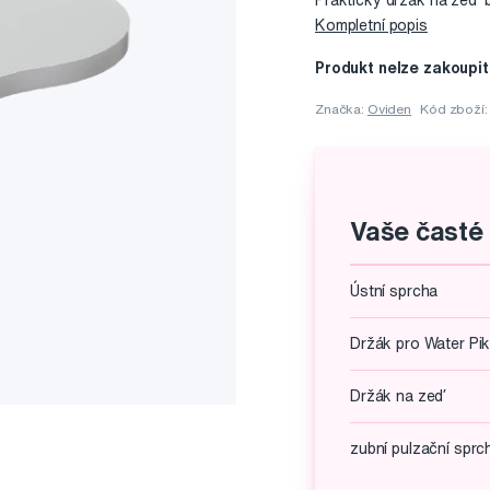
Praktický držák na zeď 
Kompletní popis
Produkt nelze zakoupit
Značka:
Oviden
Kód zboží
Vaše časté
Ústní sprcha
Držák pro Water Pi
Držák na zeď
zubní pulzační sprc