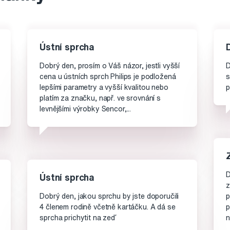
Ústní sprcha
Dobrý den, prosím o Váš názor, jestli vyšší
D
cena u ústních sprch Philips je podložená
s
lepšími parametry a vyšší kvalitou nebo
p
platím za značku, např. ve srovnání s
levnějšími výrobky Sencor,...
D
Ústní sprcha
z
Dobrý den, jakou sprchu by jste doporučili
p
4 členem rodině včetně kartáčku. A dá se
p
sprcha prichytit na zeď
n