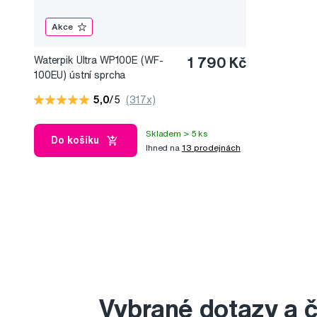
Akce
Waterpik Ultra WP100E (WF-
1 790 Kč
100EU) ústní sprcha
5,0
/5
(317x)
Skladem > 5 ks
Do košíku
Ihned na
13 prodejnách
Vybrané dotazy a 