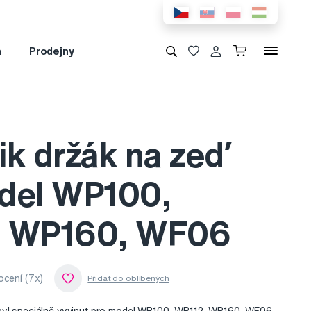
a
Prodejny
ik držák na zeď
del WP100,
, WP160, WF06
cení (7x)