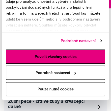
údaje pro analýzu chování a vytváření statistik,
Do košíku
Do košíku
Ihned na
poskytování dodatečných funkcí a pro lepší cílení
13 prodejnách
reklam, a to i na webech třetích stran. Souhlas můžete
udělit ke všem účelům nebo si v podrobném nastavení
vybrat jen některé. Souhlas můžete kdykoliv odvolat.
Podrobné informace o cookies, včetně informací o
Vybrané dotazy a články
předávání údajů o vašem chování na webu sociálním a
Podrobné nastavení
reklamním sítím naleznete
zde
.
Povolit všechny cookies
ústní sprcha
Jitka
Podrobné nastavení
ústní sprcha
Daniela
Pouze nutné cookies
Zubní péče - citlivé zuby a krvácející
dásně