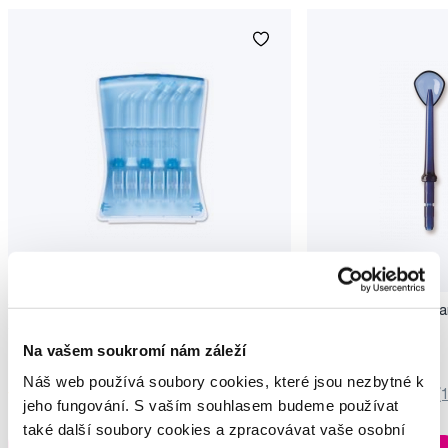
Waterpik Tip Case pouzdro na trysky s
Waterpik Tongue Clean
tryskami, 6 ks
2 ks
Na vašem soukromí nám záleží
690 Kč
299 Kč
Náš web používá soubory cookies, které jsou nezbytné k
5,0
/5
(12x)
5,0
/5
(
jeho fungování. S vaším souhlasem budeme používat
také další soubory cookies a zpracovávat vaše osobní
Skladem > 5 ks