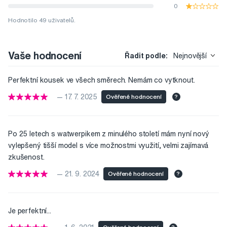
0
Hodnotilo 49 uživatelů.
Vaše hodnocení
Řadit podle:
Nejnovější
Perfektní kousek ve všech směrech. Nemám co vytknout.
— 17. 7. 2025
Ověřené hodnocení
?
Po 25 letech s watwerpikem z minulého století mám nyní nový
vylepšený tišší model s více možnostmi využití, velmi zajímavá
zkušenost.
— 21. 9. 2024
Ověřené hodnocení
?
Je perfektní...