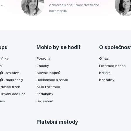
 –
odborná konzultace dětského
sortimentu
upu
Mohlo by se hodit
O společnos
mínky
Poradna
O nás
ní
Značky
Profimed v čase
jů - smlouva
Slovník pojmů
Kariéra
jů - marketing
Reklamace a servis
Kontakty
idence tržeb
Klub Profimed
užívání cookies
Fridababy
ies
Swissdent
Platební metody