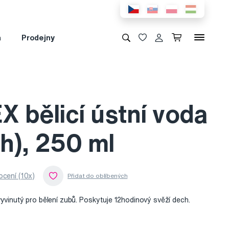
a
Prodejny
X bělicí ústní voda
h), 250 ml
cení (10x)
vyvinutý pro bělení zubů. Poskytuje 12hodinový svěží dech.