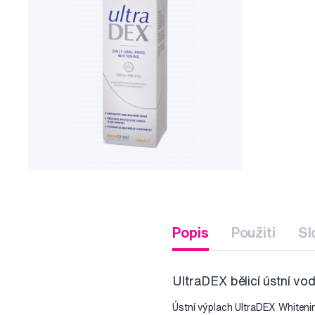
Popis
Použití
Sl
UltraDEX bělicí ústní vo
Ústní výplach UltraDEX Whitenin