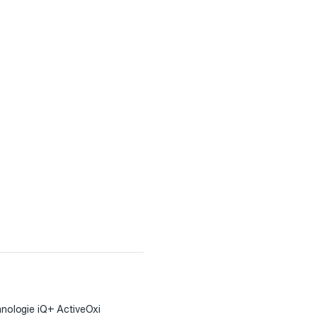
chnologie iQ+ ActiveOxi