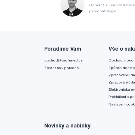
Odborná zubní konzultace
parodontologie
Poradíme Vám
Vše o nák
obchod@profimed.cz
Obchodní pod
Zeptat se v poradně
Způsob doruče
Zpracování úda
Zpracování úda
Elektronická ev
Prohlášení o po
Nastavení cook
Novinky a nabídky