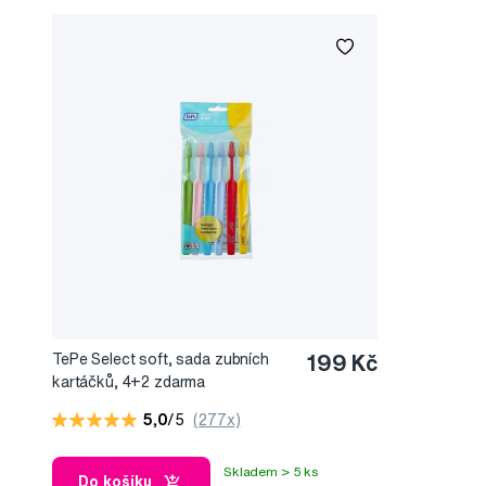
TePe Select soft, sada zubních
199 Kč
kartáčků, 4+2 zdarma
5,0
/5
(277x)
Skladem > 5 ks
Do košíku