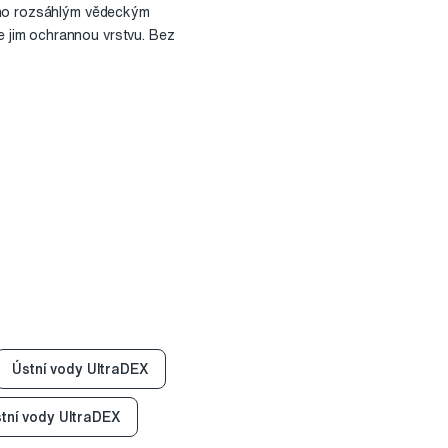
řeno rozsáhlým vědeckým
 jim ochrannou vrstvu. Bez
Ústní vody UltraDEX
stní vody UltraDEX