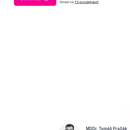
Ihned na
13 prodejnách
MDDr. Tomáš Pražák