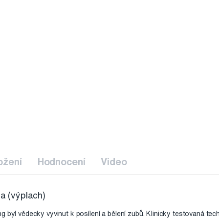
ožení
Hodnocení
Video
da (výplach)
g byl vědecky vyvinut k posílení a bělení zubů. Klinicky testovaná te