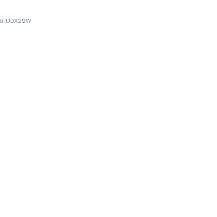
ží: UDX29W