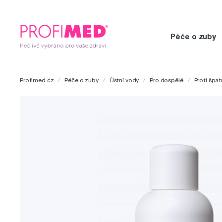
Péče o zuby
Profimed.cz
Péče o zuby
Ústní vody
Pro dospělé
Proti špa