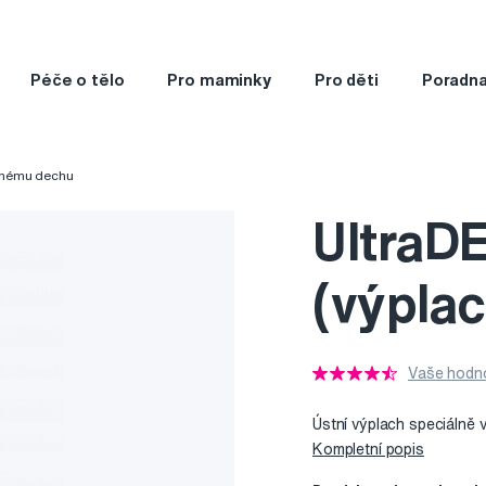
Péče o tělo
Pro maminky
Pro děti
Poradn
tnému dechu
UltraDE
(výplac
Vaše hodno
Ústní výplach speciálně 
Kompletní popis