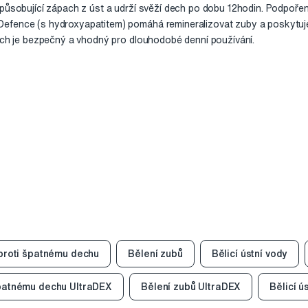
způsobující zápach z úst a udrží svěží dech po dobu 12hodin. Podpo
efence (s hydroxyapatitem) pomáhá remineralizovat zuby a poskytuje
lach je bezpečný a vhodný pro dlouhodobé denní používání.
 proti špatnému dechu
Bělení zubů
Bělicí ústní vody
špatnému dechu UltraDEX
Bělení zubů UltraDEX
Bělicí ú