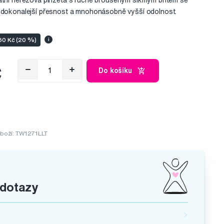
kátní nerezová pinzeta s ručně broušeným šikmým břitem se
ě dokonalejší přesnost a mnohonásobně vyšší odolnost.
160 Kč (20 %)
i
č
Do košíku
boží: TW1271LLT
 dotazy