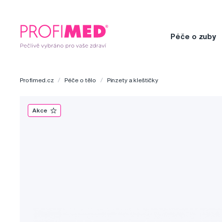
Péče o zuby
Profimed.cz
Péče o tělo
Pinzety a kleštičky
Akce