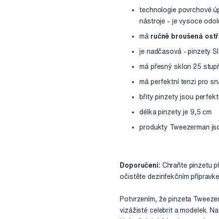
technologie povrchové ú
nástroje - je vysoce odol
má
ručně broušená ostř
je nadčasová - pinzety S
má přesný sklon 25 stupňů
má perfektní tenzi pro s
břity pinzety jsou perfe
délka pinzety je 9,5 cm
produkty Tweezerman jso
Doporučení:
Chraňte pinzetu p
očistěte dezinfekčním přípravke
Potvrzením, že pinzeta Tweezerma
vizážisté celebrit a modelek. N