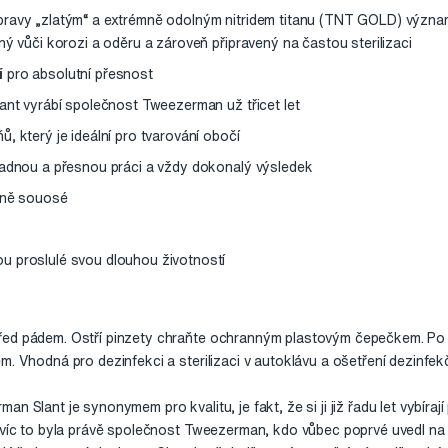
pravy „zlatým“ a extrémně odolným nitridem titanu (TNT GOLD) význa
ný vůči korozi a oděru a zároveň připravený na častou sterilizaci
í
pro absolutní přesnost
lant vyrábí společnost Tweezerman už třicet let
, který je ideální pro tvarování obočí
nadnou a přesnou práci a vždy dokonalý výsledek
ktně souosé
u proslulé svou dlouhou životností
řed pádem. Ostří pinzety chraňte ochranným plastovým čepečkem. Po k
m. Vhodná pro dezinfekci a sterilizaci v autoklávu a ošetření dezinfekč
n Slant je synonymem pro kvalitu, je fakt, že si ji již řadu let vybíraj
avíc to byla právě společnost Tweezerman, kdo vůbec poprvé uvedl na t