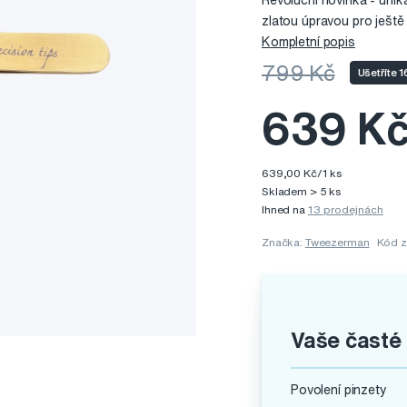
Revoluční novinka - uni
zlatou úpravou pro ješt
Kompletní popis
799 Kč
Ušetříte 
639 K
639,00 Kč/1 ks
Skladem > 5 ks
Ihned na
13 prodejnách
Značka:
Tweezerman
Kód z
Vaše časté
Povolení pinzety