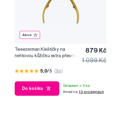
Akce
Tweezerman Kleštičky na
879 Kč
nehtovou kůžičku extra přesné a
1 099 Kč
odolné
5,0
/5
(9x)
Skladem > 5 ks
Do košíku
Ihned na
13 prodejnách