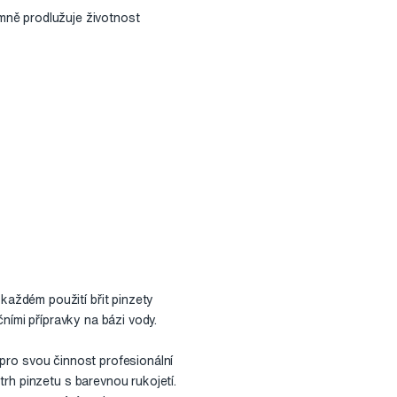
mně prodlužuje životnost
aždém použití břit pinzety
ními přípravky na bázi vody.
í pro svou činnost profesionální
rh pinzetu s barevnou rukojetí.