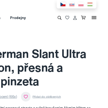
a
Prodejny
rman Slant Ultra
on, přesná a
 pinzeta
cení (66x)