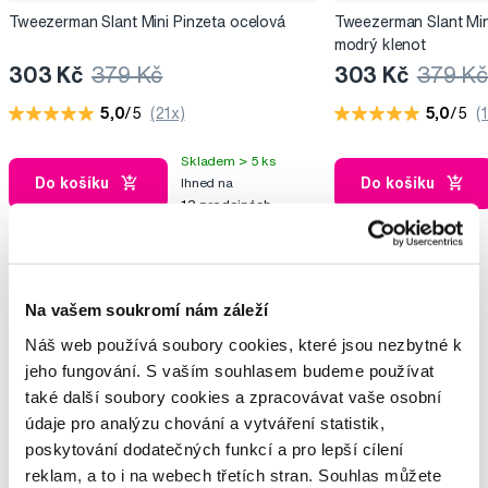
Tweezerman Slant Mini Pinzeta ocelová
Tweezerman Slant Min
modrý klenot
303 Kč
379 Kč
303 Kč
379 Kč
5,0
/5
(21x)
5,0
/5
(
Skladem > 5 ks
Do košíku
Do košíku
Ihned na
13 prodejnách
Potřebujete poradit?
Na vašem soukromí nám záleží
Náš web používá soubory cookies, které jsou nezbytné k
jeho fungování. S vaším souhlasem budeme používat
Napište našim odborníkům
také další soubory cookies a zpracovávat vaše osobní
údaje pro analýzu chování a vytváření statistik,
poskytování dodatečných funkcí a pro lepší cílení
reklam, a to i na webech třetích stran. Souhlas můžete