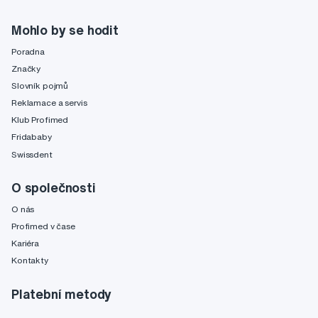
Mohlo by se hodit
Poradna
Značky
Slovník pojmů
Reklamace a servis
Klub Profimed
Fridababy
Swissdent
O společnosti
O nás
Profimed v čase
Kariéra
Kontakty
Platební metody