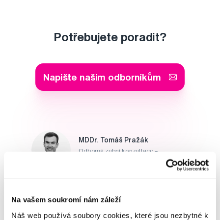
Potřebujete poradit?
Napište našim odborníkům
MDDr. Tomáš Pražák
Odborná zubní konzultace –
parodontologie
Alena Růžičková
odborná konzultace dětského
Na vašem soukromí nám záleží
sortimentu
Náš web používá soubory cookies, které jsou nezbytné k