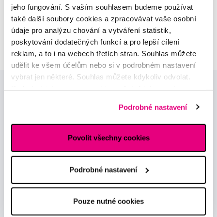
jeho fungování. S vaším souhlasem budeme používat
MUDr. Alžběta Smetanová
také další soubory cookies a zpracovávat vaše osobní
atestovaná lékařka
údaje pro analýzu chování a vytváření statistik,
dermatovenerologie
poskytování dodatečných funkcí a pro lepší cílení
reklam, a to i na webech třetích stran. Souhlas můžete
udělit ke všem účelům nebo si v podrobném nastavení
vybrat jen některé. Souhlas můžete kdykoliv odvolat.
Podrobné informace o cookies, včetně informací o
předávání údajů o vašem chování na webu sociálním a
Podrobné nastavení
reklamním sítím naleznete
zde
.
Povolit všechny cookies
Novinky a nabídky
Podrobné nastavení
Odebírat
Pouze nutné cookies
Chci dostávat informace o novinkách a akčních nabídkách
a souhlasím se
zpracováním osobních údajů
pro tyto účely.