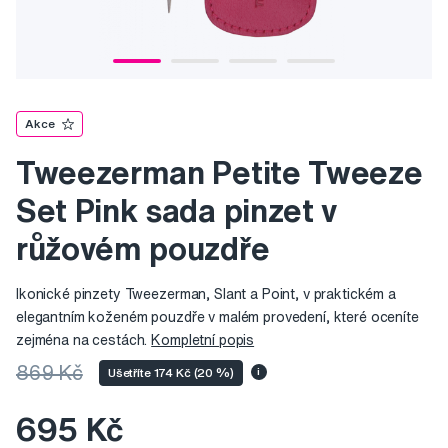
Akce
Tweezerman Petite Tweeze
Set Pink sada pinzet v
růžovém pouzdře
Ikonické pinzety Tweezerman, Slant a Point, v praktickém a
elegantním koženém pouzdře v malém provedení, které oceníte
zejména na cestách.
Kompletní popis
869 Kč
Ušetříte 174 Kč (20 %)
i
695 Kč