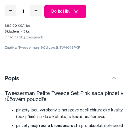
Do košíku
695,00 Kč/1 ks
Skladem > 5 ks
Ihned na
13 prodejnách
Značka:
Tweezerman
Kód zboží: TW4048PKR
Popis
Tweezerman Petite Tweeze Set Pink sada pinzet v
růžovém pouzdře
pinzety jsou vyrobeny z nerezové oceli chirurgické kvality
(bez příměsi niklu a kobaltu) s
leštěnou
úpravou
pinzety mají
ručně broušená ostří
pro absolutní přesnost