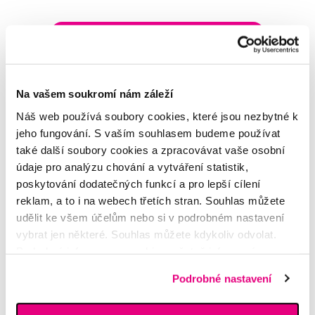
Napište našim odborníkům
Na vašem soukromí nám záleží
Náš web používá soubory cookies, které jsou nezbytné k
MDDr. Tomáš Pražák
jeho fungování. S vaším souhlasem budeme používat
Odborná zubní konzultace –
také další soubory cookies a zpracovávat vaše osobní
parodontologie
údaje pro analýzu chování a vytváření statistik,
poskytování dodatečných funkcí a pro lepší cílení
Alena Růžičková
reklam, a to i na webech třetích stran. Souhlas můžete
odborná konzultace dětského
udělit ke všem účelům nebo si v podrobném nastavení
sortimentu
vybrat jen některé. Souhlas můžete kdykoliv odvolat.
Podrobné informace o cookies, včetně informací o
MUDr. Alžběta Smetanová
předávání údajů o vašem chování na webu sociálním a
Podrobné nastavení
atestovaná lékařka
reklamním sítím naleznete
zde
.
dermatovenerologie