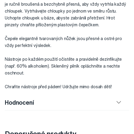
je ručně broušená a bezchybně přesná, aby vždy vytrhla každý
chloupek. Vytrhávejte chloupky po jednom ve směru růstu.
Uchopte chloupek u báze, abyste zabránili přetržení. Hrot
pinzety chraňte přiloženým plastovým čepečkem.
Čepele elegantně tvarovaných nůžek jsou přesné a ostré pro
vždy perfektní výsledek.
Nástroje po každém použití očistěte a pravidelně dezinfikujte
(např. 60% alkoholem). Skleněný pilník opláchněte a nechte
oschnout.
Chraňte nástroje před pádem! Udržujte mimo dosah dětí!
Hodnocení
Doporučené produkty