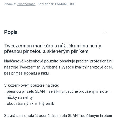
Značka:
Tweezerman
Kód zboží: TWMANROSE
Popis
Tweezerman manikúra s nůžtičkami na nehty,
přesnou pinzetou a skleněným pilníkem
Nadčasové koženkové pouzdro obsahuje precizní profesionální
nástroje Tweezerman vyrobené z vysoce kvalitní nerezové oceli,
bez příměsí kobaltu a niklu.
V koženkovém pouzdře najdete:
- přesnou pinzetu SLANT se šikmým, ručně broušeným hrotem
- nůžky na nehty
- oboustranný skleněný pilník
Slavná a mnohokrát oceněná pinzeta SLANT se šikmým hrotem