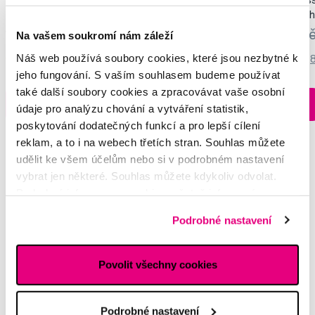
Tweezerman Kartáček na ruce a nehty
Tweezerman Stainless
ocelové nůžky na neh
záděry
127 Kč
159 Kč
559 Kč
699 K
Na vašem soukromí nám záleží
Náš web používá soubory cookies, které jsou nezbytné k
5,0
/5
(42x)
4,5
/5
(
jeho fungování. S vaším souhlasem budeme používat
Skladem > 5 ks
také další soubory cookies a zpracovávat vaše osobní
Do košíku
Do košíku
Ihned na
údaje pro analýzu chování a vytváření statistik,
13 prodejnách
poskytování dodatečných funkcí a pro lepší cílení
reklam, a to i na webech třetích stran. Souhlas můžete
udělit ke všem účelům nebo si v podrobném nastavení
vybrat jen některé. Souhlas můžete kdykoliv odvolat.
Potřebujete poradit?
Podrobné informace o cookies, včetně informací o
předávání údajů o vašem chování na webu sociálním a
Podrobné nastavení
reklamním sítím naleznete
zde
.
Napište našim odborníkům
Povolit všechny cookies
Podrobné nastavení