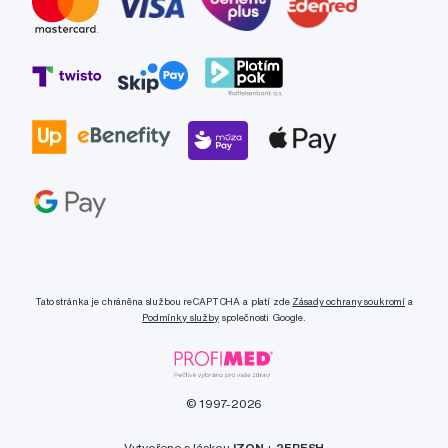
Tato stránka je chráněna službou reCAPTCHA a platí zde
Zásady ochrany soukromí
a
Podmínky služby
společnosti Google.
© 1997-2026
Vytvořeno s láskou
IZON
+
2FRESH