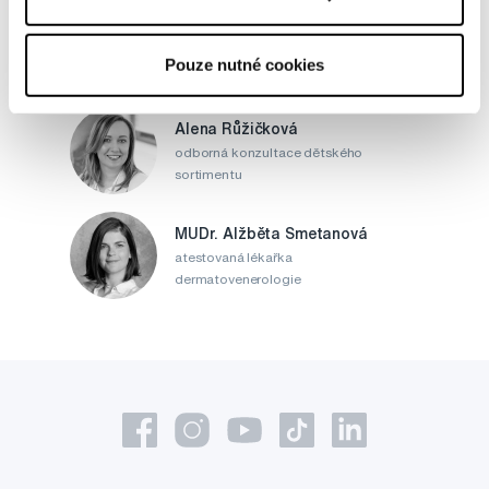
MDDr. Tomáš Pražák
Odborná zubní konzultace –
Pouze nutné cookies
parodontologie
Alena Růžičková
odborná konzultace dětského
sortimentu
MUDr. Alžběta Smetanová
atestovaná lékařka
dermatovenerologie