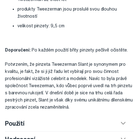
produkty Tweezerman jsou proslulé svou dlouhou
životností
velikost pinzety: 9,5 cm
Doporučení:
Po každém použití břity pinzety pečlivě očistěte.
Potvrzením, že pinzeta Tweezerman Slant je synonymem pro
kvalitu, je fakt, že si ji již řadu let vybírají pro svou činnost
profesionální vizážisté celebrit a modelek. Navíc to byla právě
společnost Tweezerman, kdo vůbec poprvé uvedl na trh pinzetu
s barevnou rukojetí. V dnešní době je sice na trhu celá řada
pestrých pinzet, Slant je však díky svému unikátnímu dílenskému
zpracování zcela nezaměnitelná.
Použití