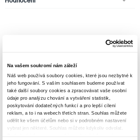
Hodnocení
Potřebujete poradit?
Na vašem soukromí nám záleží
Napište našim odborníkům
Náš web používá soubory cookies, které jsou nezbytné k
jeho fungování. S vaším souhlasem budeme používat
také další soubory cookies a zpracovávat vaše osobní
údaje pro analýzu chování a vytváření statistik,
poskytování dodatečných funkcí a pro lepší cílení
MDDr. Tomáš Pražák
reklam, a to i na webech třetích stran. Souhlas můžete
Odborná zubní konzultace –
parodontologie
udělit ke všem účelům nebo si v podrobném nastavení
vybrat jen některé. Souhlas můžete kdykoliv odvolat.
Podrobné informace o cookies, včetně informací o
Alena Růžičková