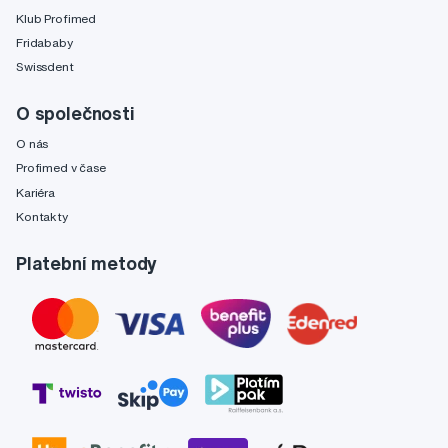
Klub Profimed
Fridababy
Swissdent
O společnosti
O nás
Profimed v čase
Kariéra
Kontakty
Platební metody