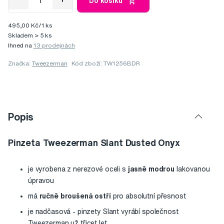
Do košíku
495,00 Kč/1 ks
Skladem > 5 ks
Ihned na
13 prodejnách
Značka:
Tweezerman
Kód zboží: TW1256BDR
Popis
Pinzeta Tweezerman Slant Dusted Onyx
je vyrobena z nerezové oceli s
jasně modrou
lakovanou
úpravou
má
ručně broušená ostří
pro absolutní přesnost
je nadčasová - pinzety Slant vyrábí společnost
Tweezerman už třicet let