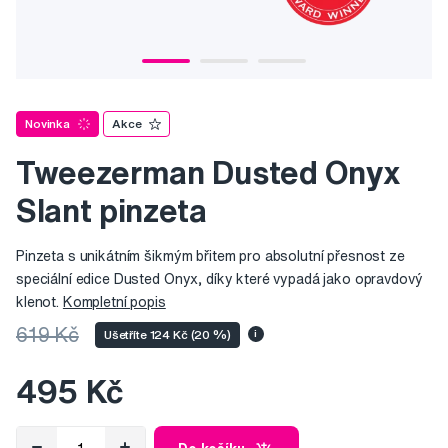
Novinka
Akce
Tweezerman Dusted Onyx
Slant pinzeta
Pinzeta s unikátním šikmým břitem pro absolutní přesnost ze
speciální edice Dusted Onyx, díky které vypadá jako opravdový
klenot.
Kompletní popis
619 Kč
Ušetříte 124 Kč (20 %)
i
495 Kč