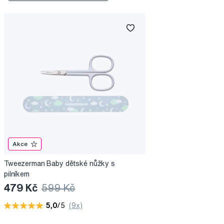
Akce
Tweezerman Baby dětské nůžky s
pilníkem
479 Kč
599 Kč
5,0
/5
(9x)