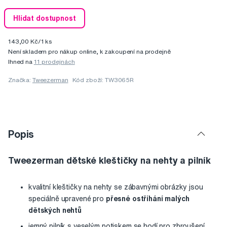
Hlídat dostupnost
143,00 Kč/1 ks
Není skladem pro nákup online, k zakoupení na prodejně
Ihned na
11 prodejnách
Značka:
Tweezerman
Kód zboží: TW3065R
Popis
Tweezerman dětské kleštičky na nehty a pilník
kvalitní kleštičky na nehty se zábavnými obrázky jsou
speciálně upravené pro
přesné ostříhání malých
dětských nehtů
jemný pilník s veselým potiskem se hodí pro zbroušení