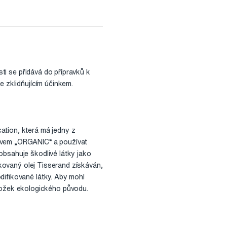
sti se přidává do přípravků k
e zklidňujícím účinkem.
ation, která má jedny z
lovem „ORGANIC“ a používat
obsahuje škodlivé látky jako
fikovaný olej Tisserand získáván,
difikované látky. Aby mohl
ožek ekologického původu.