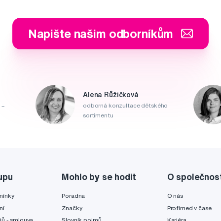
Napište našim odborníkům
Alena Růžičková
 –
odborná konzultace dětského
sortimentu
upu
Mohlo by se hodit
O společnos
mínky
Poradna
O nás
ní
Značky
Profimed v čase
jů - smlouva
Slovník pojmů
Kariéra