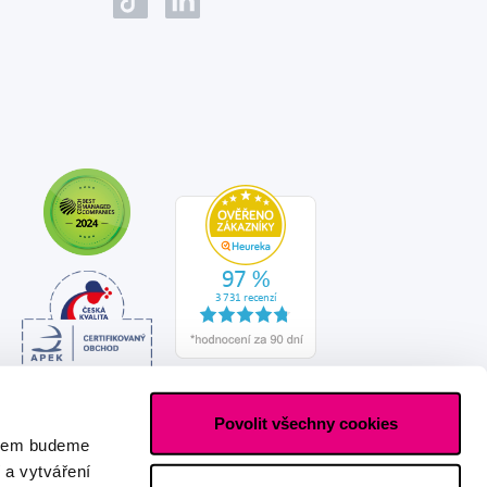
Povolit všechny cookies
asem budeme
 a vytváření