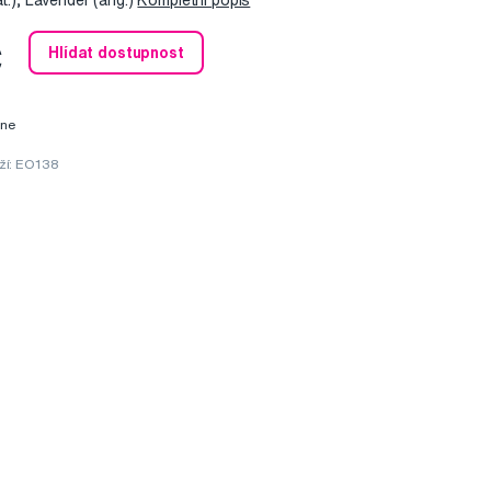
at.), Lavender (ang.)
Kompletní popis
č
Hlídat dostupnost
ine
ží: EO138