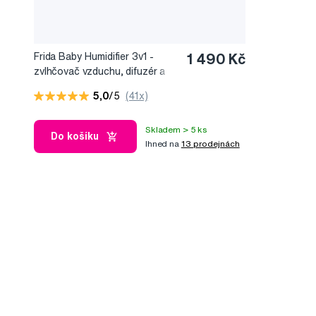
Frida Baby Humidifier 3v1 -
1 490 Kč
zvlhčovač vzduchu, difuzér a
noční světlo
5,0
/5
(41x)
Skladem > 5 ks
Do košíku
Ihned na
13 prodejnách