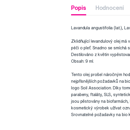
Popis
Hodnocení
Lavandula angustifolia (lat.), La
Zklidňující levandulový olej má 
péči o pleť. Snadno se smíchá s
Destilováno z květin vypěstovan
Obsah: 9 ml.
Tento olej prošel náročným hod
nejpřísnějších požadavků na bi
logo Soil Association. Díky tom
parabeny, ftaláty, SLS, syntetic
jsou pěstovány na biofarmách, 
kosmetický výrobek užívat ozn
Srovnatelné požadavky na bio 