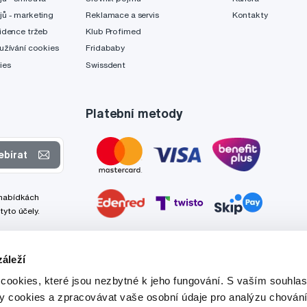
jů - marketing
Reklamace a servis
Kontakty
idence tržeb
Klub Profimed
užívání cookies
Fridababy
ies
Swissdent
Platební metody
ebírat
 nabídkách
tyto účely.
áleží
cookies, které jsou nezbytné k jeho fungování. S vaším souhl
ry cookies a zpracovávat vaše osobní údaje pro analýzu chování