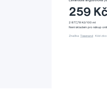
Lavandula angustifolia (l
259 K
2 877,78 Kč/100 ml
Není skladem pro nákup onl
Značka:
Tisserand
Kód zbo