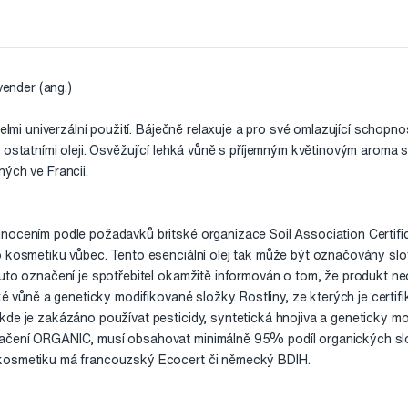
vender (ang.)
velmi univerzální použití. Báječně relaxuje a pro své omlazující schopno
 ostatními oleji. Osvěžující lehká vůně s příjemným květinovým aroma s
ých ve Francii.
nocením podle požadavků britské organizace Soil Association Certific
o kosmetiku vůbec. Tento esenciální olej tak může být označovány s
uto označení je spotřebitel okamžitě informován o tom, že produkt ne
ké vůně a geneticky modifikované složky. Rostliny, ze kterých je certi
kde je zakázáno používat pesticidy, syntetická hnojiva a geneticky mo
ačení ORGANIC, musí obsahovat minimálně 95% podíl organických sl
kosmetiku má francouzský Ecocert či německý BDIH.