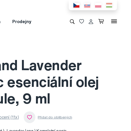
a
Prodejny
and Lavender
 esenciální olej
le, 9 ml
cení (11x)