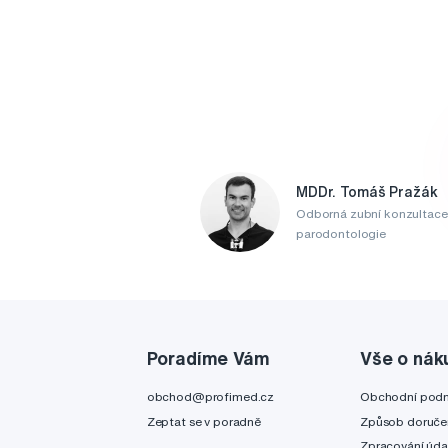
MDDr. Tomáš Pražák
Odborná zubní konzultace
parodontologie
Poradíme Vám
Vše o nák
obchod@profimed.cz
Obchodní pod
Zeptat se v poradně
Způsob doruče
Zpracování úda