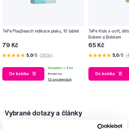
TePe PlaqSearch indikace plaku, 10 tablet
TePe Kids x-soft, dět
Bobem a Bobkem
79 Kč
65 Kč
5,0
/5
(303x)
5,0
/5
(
Skladem > 5 ks
Do košíku
Do košíku
Ihned na
12 prodejnách
Vybrané dotazy a články