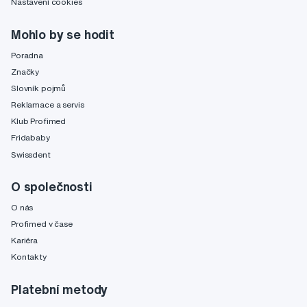
Nastavení cookies
Mohlo by se hodit
Poradna
Značky
Slovník pojmů
Reklamace a servis
Klub Profimed
Fridababy
Swissdent
O společnosti
O nás
Profimed v čase
Kariéra
Kontakty
Platební metody