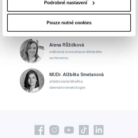
Podrobné nastavení
MDDr. Tomáš Pražák
Odborná zubní konzultace –
Pouze nutné cookies
parodontologie
Alena Růžičková
odborná konzultace dětského
sortimentu
MUDr. Alžběta Smetanová
atestovaná lékařka
dermatovenerologie