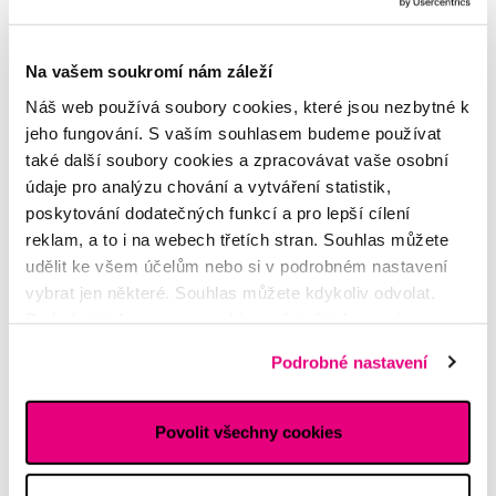
Držák Tepe
Alžběta
Na vašem soukromí nám záleží
Náš web používá soubory cookies, které jsou nezbytné k
Kartáček na zuby Tepe
jeho fungování. S vaším souhlasem budeme používat
také další soubory cookies a zpracovávat vaše osobní
Martina
údaje pro analýzu chování a vytváření statistik,
poskytování dodatečných funkcí a pro lepší cílení
reklam, a to i na webech třetích stran. Souhlas můžete
Další dotazy a články
najdete v naší poradně
nebo nám rovnou
napište
udělit ke všem účelům nebo si v podrobném nastavení
vybrat jen některé. Souhlas můžete kdykoliv odvolat.
Potřebujete poradit?
Podrobné informace o cookies, včetně informací o
předávání údajů o vašem chování na webu sociálním a
Podrobné nastavení
reklamním sítím naleznete
zde
.
Napište našim odborníkům
Povolit všechny cookies