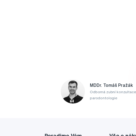
MDDr. Tomáš Pražák
Odborná zubní konzultace
parodontologie
Poradíme Vám
Vše o nák