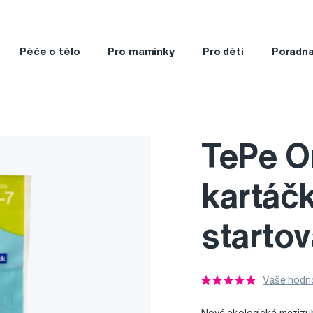
Péče o tělo
Pro maminky
Pro děti
Poradn
TePe Or
kartáčk
startov
Vaše hodno