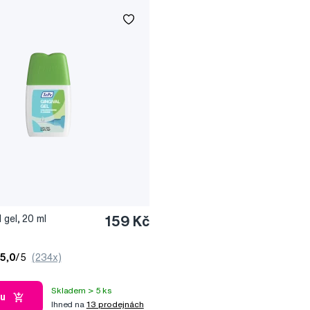
 gel, 20 ml
159 Kč
5,0
/5
(234x)
Skladem > 5 ks
ku
Ihned na
13 prodejnách