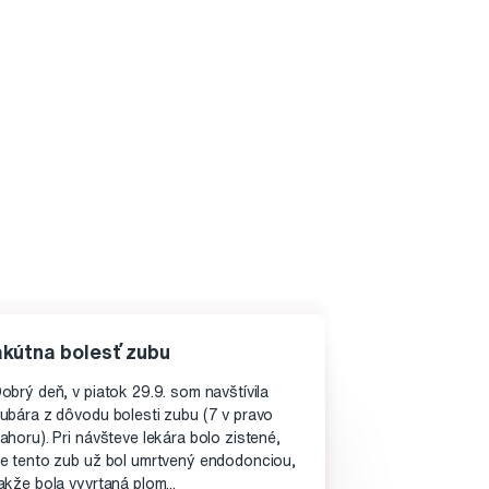
akútna bolesť zubu
obrý deň, v piatok 29.9. som navštívila
ubára z dôvodu bolesti zubu (7 v pravo
ahoru). Pri návšteve lekára bolo zistené,
e tento zub už bol umrtvený endodonciou,
akže bola vyvrtaná plom...