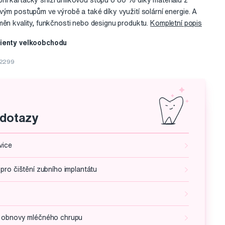
ní kartáčky sníží uhlíkovou stopu o 80 % díky materiálu z
vým postupům ve výrobě a také díky využití solární energie. A
měn kvality, funkčnosti nebo designu produktu.
Kompletní popis
lienty velkoobchodu
12299
 dotazy
vice
pro čištění zubního implantátu
ě obnovy mléčného chrupu