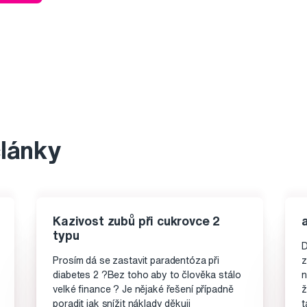
články
Kazivost zubů při cukrovce 2
typu
D
Prosím dá se zastavit paradentóza při
z
diabetes 2 ?Bez toho aby to člověka stálo
n
velké finance ? Je nějaké řešení případně
ž
poradit jak snížit náklady děkuji
t