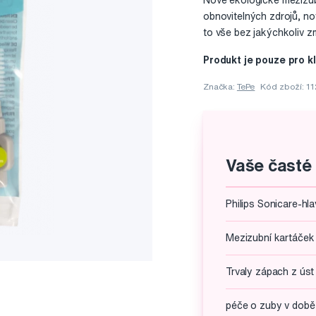
Nové ekologické mezizub
obnovitelných zdrojů, no
to vše bez jakýchkoliv z
Produkt je pouze pro k
Značka:
TePe
Kód zboží: 1
Vaše časté
Philips Sonicare-hla
Mezizubní kartáček 
Trvaly zápach z úst
péče o zuby v dob