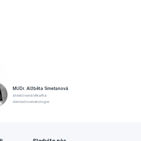
MUDr. Alžběta Smetanová
atestovaná lékařka
dermatovenerologie
ti
Sledujte nás