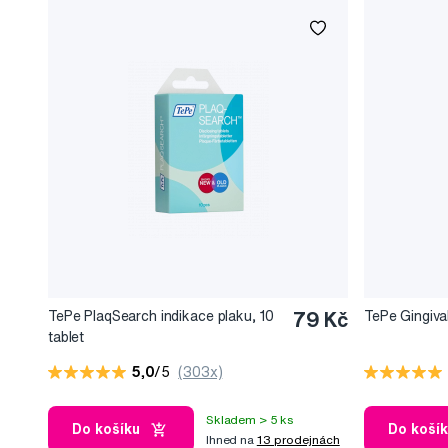
TePe PlaqSearch indikace plaku, 10
79 Kč
TePe Gingival
tablet
5,0
/5
(303x)
Skladem > 5 ks
Do košíku
Do koší
Ihned na
13 prodejnách