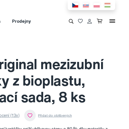
a
Prodejny
iginal mezizubní
y z bioplastu,
ací sada, 8 ks
cení (13x)