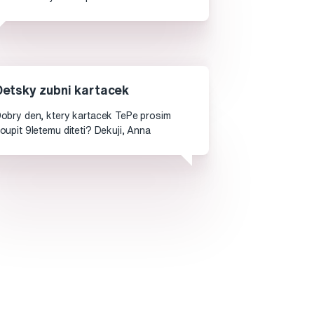
Detsky zubni kartacek
obry den, ktery kartacek TePe prosim
oupit 9letemu diteti? Dekuji, Anna