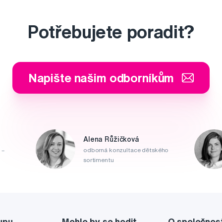
Potřebujete poradit?
Napište našim odborníkům
Alena Růžičková
 –
odborná konzultace dětského
sortimentu
upu
Mohlo by se hodit
O společnos