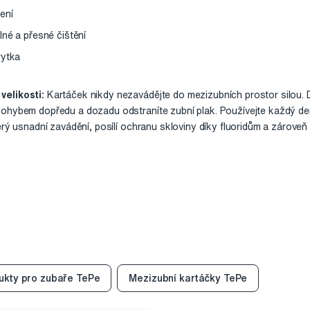
ení
lné a přesné čištění
rytka
velikosti:
Kartáček nikdy nezavádějte do mezizubních prostor silou. D
pohybem dopředu a dozadu odstraníte zubní plak. Používejte každý de
erý usnadní zavádění, posílí ochranu skloviny díky fluoridům a zároveň 
ukty pro zubaře TePe
Mezizubní kartáčky TePe