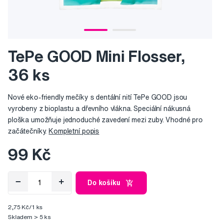
TePe GOOD Mini Flosser,
36 ks
Nové eko-friendly mečíky s dentální nití TePe GOOD jsou
vyrobeny z bioplastu a dřevního vlákna. Speciální nákusná
ploška umožňuje jednoduché zavedení mezi zuby. Vhodné pro
začátečníky.
Kompletní popis
99 Kč
Do košíku
2,75 Kč/1 ks
Skladem > 5 ks