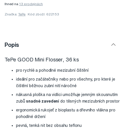
Ihned na
13 prodejnách
Značka:
TePe
Kód zboží: 622153
Popis
TePe GOOD Mini Flosser, 36 ks
pro rychlé a pohodlné mezizubní čištění
ideální pro začátečníky nebo pro všechny, pro které je
čištění běžnou zubní nití náročné
nákusná ploška na vidlici umožňuje jemným skousnutím
zubů
snadné zavedení
do těsných mezizubních prostor
ergonomická rukojeť z bioplastu a dřevního vlákna pro
pohodlné držení
pevná, tenká nit bez obsahu teflonu