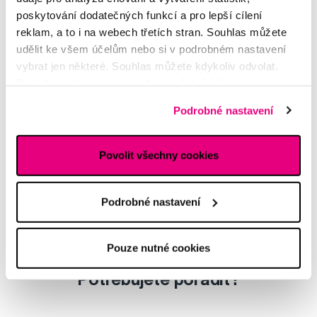
poskytování dodatečných funkcí a pro lepší cílení
reklam, a to i na webech třetích stran. Souhlas můžete
GC Tooth Mousse užívání
udělit ke všem účelům nebo si v podrobném nastavení
Hana
vybrat jen některé. Souhlas můžete kdykoliv odvolat.
Podrobné informace o cookies, včetně informací o
Mezizubni niť/ kartáček
předávání údajů o vašem chování na webu sociálním a
Podrobné nastavení
reklamním sítím naleznete
zde
.
Nikola
Povolit všechny cookies
Elektricky kartacek
Denisa
Podrobné nastavení
Další dotazy a články
najdete v naší poradně
nebo nám rovnou
napište
Pouze nutné cookies
Potřebujete poradit?