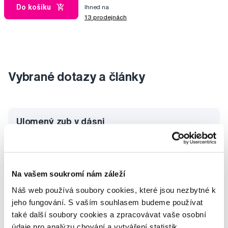
Do košíku
Ihned na
13 prodejnách
Vybrané dotazy a články
Ulomený zub v dásni
Michaela
Vytrzeni 6 a roztezena dasen
Na vašem soukromí nám záleží
Marie
Náš web používá soubory cookies, které jsou nezbytné k
jeho fungování. S vaším souhlasem budeme používat
Neustálé záněty zubů
také další soubory cookies a zpracovávat vaše osobní
Petr
údaje pro analýzu chování a vytváření statistik,