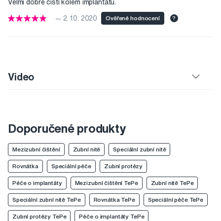
Velmi dobře čistí kolem implantátu.
— 2. 10. 2020
Ověřené hodnocení
?
Video
Doporučené produkty
Mezizubní čištění
Zubní nitě
Speciální zubní nitě
Rovnátka
Speciální péče
Zubní protézy
Péče o implantáty
Mezizubní čištění TePe
Zubní nitě TePe
Speciální zubní nitě TePe
Rovnátka TePe
Speciální péče TePe
Zubní protézy TePe
Péče o implantáty TePe