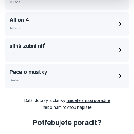
Milada
All on 4
Taťána
silná zubní niť
Jiří
Pece o mustky
Sarka
Další dotazy a články
najdete v naší poradně
nebo nám rovnou
napište
Potřebujete poradit?