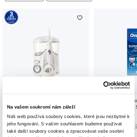
Akce
Waterpik Ultra WP100E (WF-100EU) ústní
Oral-B Superfloss pro
Na vašem soukromí nám záleží
sprcha
můstků a implantátů, 
1 790 Kč
85 Kč
Náš web používá soubory cookies, které jsou nezbytné k
jeho fungování. S vaším souhlasem budeme používat
5,0
/5
(317x)
5,0
/5
(
také další soubory cookies a zpracovávat vaše osobní