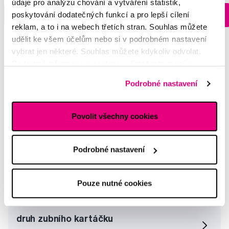
údaje pro analýzu chování a vytváření statistik,
Skladem > 5 ks
poskytování dodatečných funkcí a pro lepší cílení
Do košíku
Do košíku
Ihned na
13 prodejnách
reklam, a to i na webech třetích stran. Souhlas můžete
udělit ke všem účelům nebo si v podrobném nastavení
vybrat jen některé. Souhlas můžete kdykoliv odvolat.
Podrobné informace o cookies, včetně informací o
předávání údajů o vašem chování na webu sociálním a
Vybrané dotazy a články
Podrobné nastavení
reklamním sítím naleznete
zde
.
Povolit všechny cookies
čištění můstku
Miroslav
Podrobné nastavení
Jak čistit zubní můstek
Pouze nutné cookies
Karolína
druh zubního kartáčku