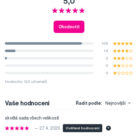
5,0
Ohodnotit
106
14
2
0
0
Hodnotilo 122 uživatelů.
Vaše hodnocení
Řadit podle:
Nejnovější
skvělá sada všech velikostí
— 27. 4. 2026
Ověřené hodnocení
?