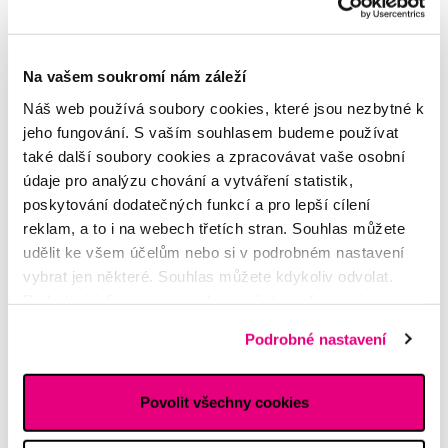
Na vašem soukromí nám záleží
Náš web používá soubory cookies, které jsou nezbytné k
jeho fungování. S vaším souhlasem budeme používat
také další soubory cookies a zpracovávat vaše osobní
údaje pro analýzu chování a vytváření statistik,
Chronická parodontitida a těhotenství
poskytování dodatečných funkcí a pro lepší cílení
reklam, a to i na webech třetích stran. Souhlas můžete
Chronická parodontitida je vleklé infekční (bakteriální)
udělit ke všem účelům nebo si v podrobném nastavení
onemocnění závěsného aparátu zubu (parodontu), které
vybrat jen některé. Souhlas můžete kdykoliv odvolat.
tvoří více než 90 % všech onemocnění tohoto typu
Podrobné informace o cookies, včetně informací o
(parodontitid) – ostatní typy, ...
předávání údajů o vašem chování na webu sociálním a
Podrobné nastavení
Celý článek
reklamním sítím naleznete
zde
.
Povolit všechny cookies
Bolest po vložkování zubu
Petra