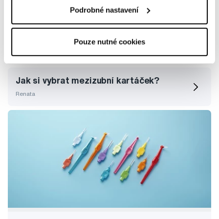
Podrobné nastavení
Rozdíl v mezizubních kartáčcích TePe
soft a Extra soft
Pouze nutné cookies
Eva
Jak si vybrat mezizubní kartáček?
Renata