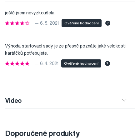
ještě jsem nevyzkoušela
— 6. 5. 2021
Ověřené hodnocení
?
Výhoda startovací sady je że přesně poznáte jaké velokosti
kartáčků potřebujete.
— 6. 4. 2021
Ověřené hodnocení
?
Video
Doporučené produkty