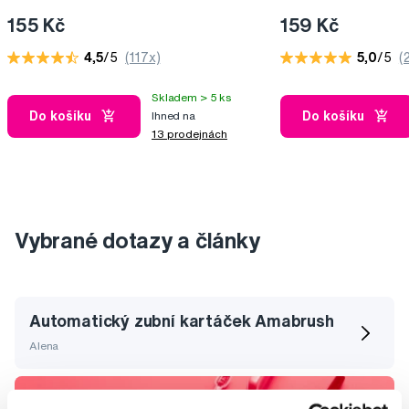
155 Kč
159 Kč
4,5
/5
(117x)
5,0
/5
(
Skladem > 5 ks
Do košíku
Do košíku
Ihned na
13 prodejnách
Vybrané dotazy a články
Automatický zubní kartáček Amabrush
Alena