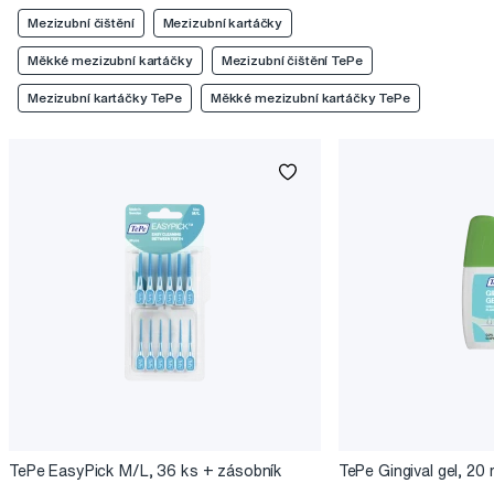
Mezizubní čištění
Mezizubní kartáčky
Měkké mezizubní kartáčky
Mezizubní čištění TePe
Mezizubní kartáčky TePe
Měkké mezizubní kartáčky TePe
TePe EasyPick M/L, 36 ks + zásobník
TePe Gingival gel, 20 