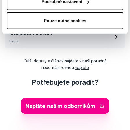
Podrobné nastavení
Rozdíl v mezizubních kartáčcích TePe
soft a Extra soft
Eva
Pouze nutné cookies
Mezizubní čištění
Linda
Další dotazy a články
najdete v naší poradně
nebo nám rovnou
napište
Potřebujete poradit?
Napište našim odborníkům