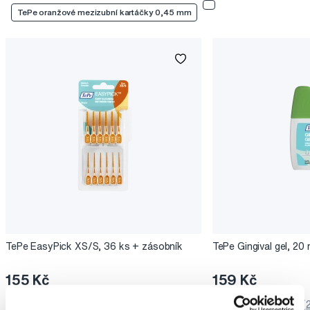
TePe oranžové mezizubní kartáčky 0,45 mm
TePe EasyPick XS/S, 36 ks + zásobník
TePe Gingival gel, 20 
155 Kč
159 Kč
5,0
/5
(155x)
5,0
/5
(