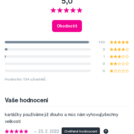
5,0
Ohodnotit
130
3
1
0
0
Hodnotilo 134 uživatelů.
Vaše hodnocení
kartáčky používáme již dlouho a moc nám vyhovují,všechny
velikosti
— 25. 2. 2022
Ověřené hodnocení
?