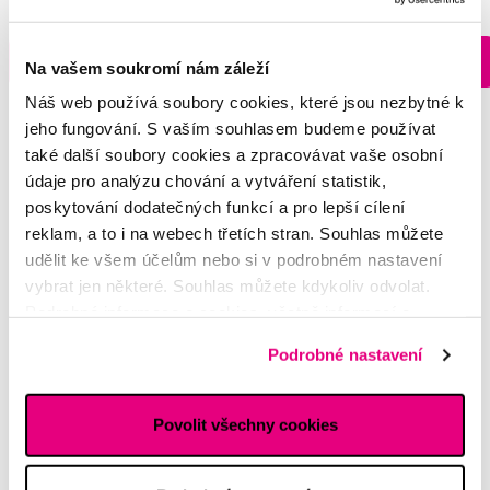
Skladem > 5 ks
Do košíku
Do košíku
Ihned na
Na vašem soukromí nám záleží
13 prodejnách
Náš web používá soubory cookies, které jsou nezbytné k
jeho fungování. S vaším souhlasem budeme používat
také další soubory cookies a zpracovávat vaše osobní
údaje pro analýzu chování a vytváření statistik,
Vybrané dotazy a články
poskytování dodatečných funkcí a pro lepší cílení
reklam, a to i na webech třetích stran. Souhlas můžete
udělit ke všem účelům nebo si v podrobném nastavení
vybrat jen některé. Souhlas můžete kdykoliv odvolat.
držák mezizubních kartáčků
Podrobné informace o cookies, včetně informací o
předávání údajů o vašem chování na webu sociálním a
Táňa
Podrobné nastavení
reklamním sítím naleznete
zde
.
Ústní sprcha a mezizubní prostory
Povolit všechny cookies
Radka