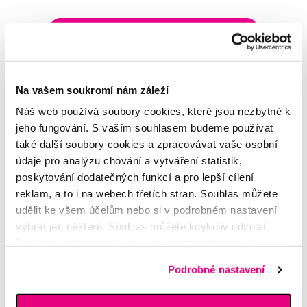
Napište našim odborníkům
Na vašem soukromí nám záleží
Náš web používá soubory cookies, které jsou nezbytné k
MDDr. Tomáš Pražák
jeho fungování. S vaším souhlasem budeme používat
Odborná zubní konzultace –
také další soubory cookies a zpracovávat vaše osobní
parodontologie
údaje pro analýzu chování a vytváření statistik,
poskytování dodatečných funkcí a pro lepší cílení
Alena Růžičková
reklam, a to i na webech třetích stran. Souhlas můžete
odborná konzultace dětského
udělit ke všem účelům nebo si v podrobném nastavení
sortimentu
vybrat jen některé. Souhlas můžete kdykoliv odvolat.
Podrobné informace o cookies, včetně informací o
MUDr. Alžběta Smetanová
předávání údajů o vašem chování na webu sociálním a
Podrobné nastavení
atestovaná lékařka
reklamním sítím naleznete
zde
.
dermatovenerologie